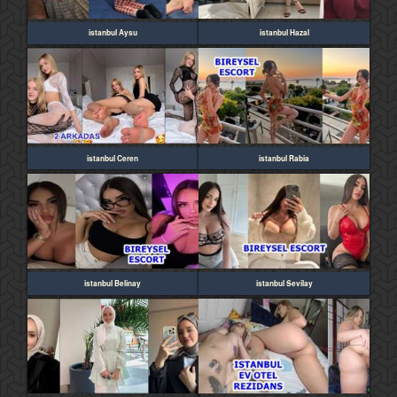
istanbul Aysu
istanbul Hazal
istanbul Ceren
istanbul Rabia
istanbul Belinay
istanbul Sevilay