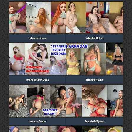
istanbul Burcu
istanbul Buket
istanbul Selin Buse
istanbul Yaren
istanbul Beste
istanbul Çiğdem