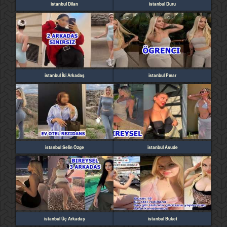
istanbul Dilan
istanbul Duru
istanbul İki Arkadaş
istanbul Pınar
istanbul Selin Özge
istanbul Asude
istanbul Üç Arkadaş
istanbul Buket