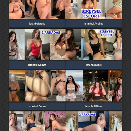
istanbul Aysu
istanbul Aysima
istanbul Gamze
istanbul Adel
istanbul Ceren
istanbul Kübra