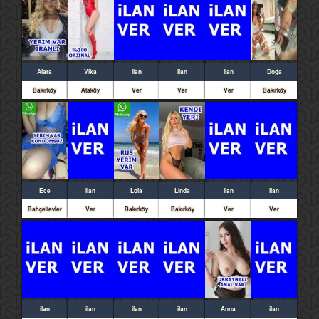
Alara
Vika
ilan
ilan
ilan
Doğa
Bakırköy
Ataköy
Ver
Ver
Ver
Bakırköy
Ece
ilan
Lola
Linda
ilan
ilan
Bahçelievler
Ver
Bakırköy
Bakırköy
Ver
Ver
ilan
ilan
ilan
ilan
Anna
ilan