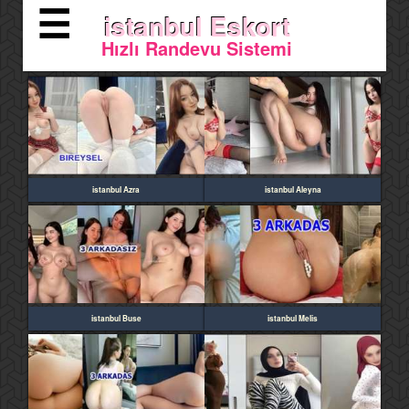
☰
istanbul Eskort
Hızlı Randevu Sistemi
istanbul Azra
istanbul Aleyna
istanbul Buse
istanbul Melis