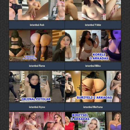
istanbul Aslı
istanbul Yıldız
istanbul Rana
istanbul Mika
istanbul Aysu
istanbul Maftuna