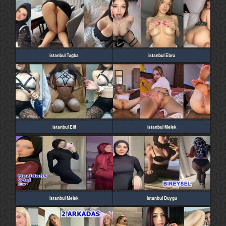
istanbul Tuğba
istanbul Ebru
istanbul Elif
istanbul Melek
istanbul Melek
istanbul Duygu