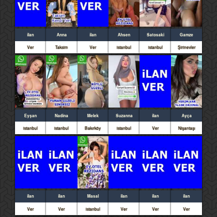
ilan
Anna
ilan
Ahsen
Satosaki
Gamze
Ver
Taksim
Ver
istanbul
istanbul
Şirinevler
Eyşan
Nadina
Melek
Suzanna
ilan
Ayça
istanbul
istanbul
Bakırköy
istanbul
Ver
Nişantaşı
ilan
ilan
Masal
ilan
ilan
ilan
Ver
Ver
istanbul
Ver
Ver
Ver