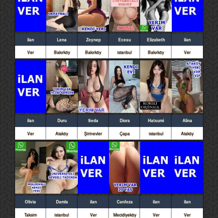
ilan
Lena
Zeynep
Ecesu
Elizabeth
ilan
Ver
Bakırköy
Bakırköy
istanbul
Bakırköy
Ver
ilan
Duru
Seda
Diora
Hatsumi
Alina
Ver
Ataköy
Şirinevler
Çapa
istanbul
Ataköy
Olivia
Damla
ilan
Canfeza
ilan
ilan
Taksim
istanbul
Ver
Mecidiyeköy
Ver
Ver