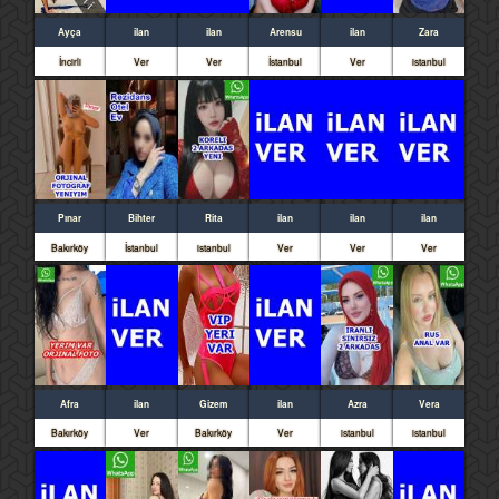
Ayça
ilan
ilan
Arensu
ilan
Zara
İncirli
Ver
Ver
İstanbul
Ver
istanbul
Pınar
Bihter
Rita
ilan
ilan
ilan
Bakırköy
İstanbul
istanbul
Ver
Ver
Ver
Afra
ilan
Gizem
ilan
Azra
Vera
Bakırköy
Ver
Bakırköy
Ver
istanbul
istanbul