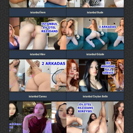
istanbul İrem
istanbul Sude
istanbul Alev
istanbul Gözde
istanbul Cansu
istanbul Ceylan Selin