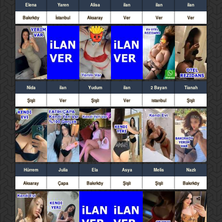
Elena
Yaren
Alisa
ilan
ilan
ilan
Bakırköy
İstanbul
Aksaray
Ver
Ver
Ver
Nida
ilan
Yudum
ilan
2 Bayan
Tianah
Şişli
Ver
Şişli
Ver
istanbul
Şişli
Hürrem
Julia
Ela
Asya
Melis
Nazlı
Aksaray
Çapa
Bakırköy
Şişli
Şişli
Bakırköy