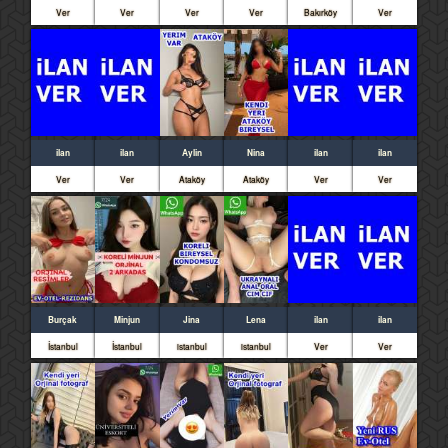
Ver
Ver
Ver
Ver
Bakırköy
Ver
ilan
ilan
Aylin
Nina
ilan
ilan
Ver
Ver
Ataköy
Ataköy
Ver
Ver
Burçak
Minjun
Jina
Lena
ilan
ilan
İstanbul
İstanbul
istanbul
istanbul
Ver
Ver