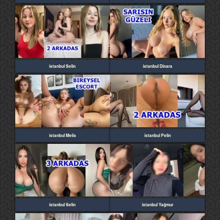
istanbul Selin
istanbul Dinara
istanbul Melis
istanbul Pelin
istanbul Selin
istanbul Yağmur