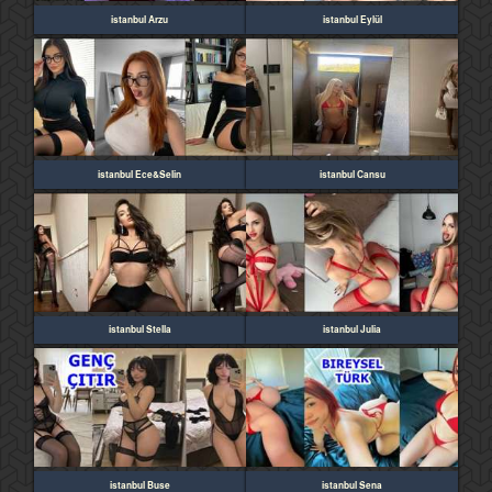
istanbul Arzu
istanbul Eylül
istanbul Ece&Selin
istanbul Cansu
istanbul Stella
istanbul Julia
istanbul Buse
istanbul Sena