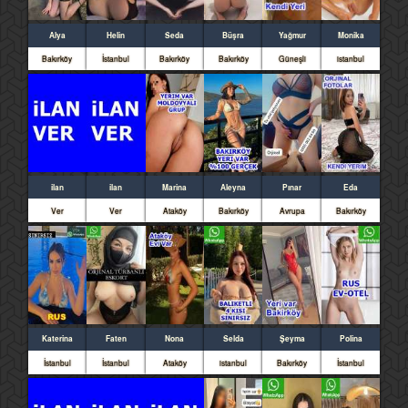
Alya
Helin
Seda
Büşra
Yağmur
Monika
Bakırköy
İstanbul
Bakırköy
Bakırköy
Güneşli
istanbul
ilan
ilan
Marina
Aleyna
Pınar
Eda
Ver
Ver
Ataköy
Bakırköy
Avrupa
Bakırköy
Katerina
Faten
Nona
Selda
Şeyma
Polina
İstanbul
İstanbul
Ataköy
istanbul
Bakırköy
İstanbul