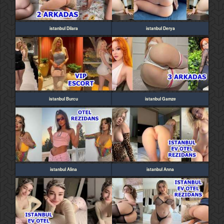
istanbul Dilara
istanbul Derya
istanbul Burcu
istanbul Gamze
istanbul Alina
istanbul Anna