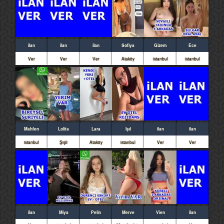
ilan
ilan
ilan
Sofiya
Gizem
Ece
Ver
Ver
Ver
Ataköy
istanbul
istanbul
Mahfen
Lolita
Lara
Işıl
ilan
ilan
istanbul
Şişli
Ataköy
istanbul
Ver
Ver
ilan
Miya
Pelin
Merve
Vien
ilan