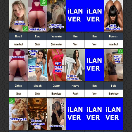
Natali
Ebru
Yasemin
ilan
ilan
Benitah
istanbul
Şişli
Şirinevler
Ver
Ver
istanbul
Zehra
Mirach
Gizem
Nadya
ilan
Şule
Şişli
Şişli
Bakırköy
Fatih
Ver
Bakırköy