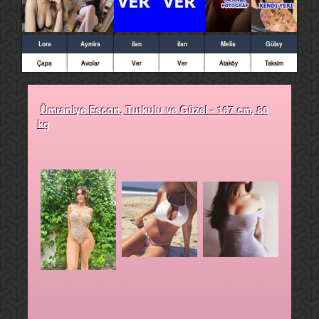
Lora
Aymira
ilan
ilan
Melis
Gülay
Çapa
Avcılar
Ver
Ver
Ataköy
Taksim
Ümraniye Escort, Tutkulu ve Güzel - 167 cm, 80
kg