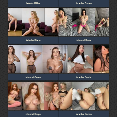
istanbul Mine
istanbul Cansu
istanbul Banu
istanbul Deniz
istanbul Ceren
istanbul Funda
istanbul Derya
istanbul Canan