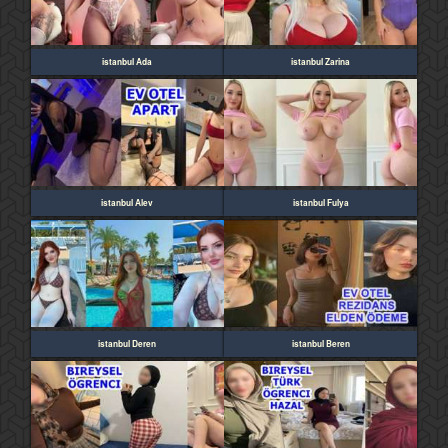
istanbul Ada
istanbul Zarina
istanbul Alev
istanbul Fulya
istanbul Deren
istanbul Beren