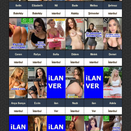
Selin
Elizabeth
Nil
Bade
Melisa
Şehnaz
Bakırköy
Bakırköy
istanbul
Ataköy
Şirinevler
istanbul
Ceren
Rafya
Sofia
Didem
Melek
Demet
istanbul
istanbul
İstanbul
İstanbul
istanbul
İstanbul
Anya Sonya
Ecrin
ilan
Nazlı
ilan
Adela
istanbul
İstanbul
Ver
İstanbul
Ver
İstanbul