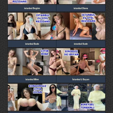
istanbul Begüm
istanbul Diana
istanbul Bade
istanbul Sude
istanbul Mine
İstanbul 2 Bayan