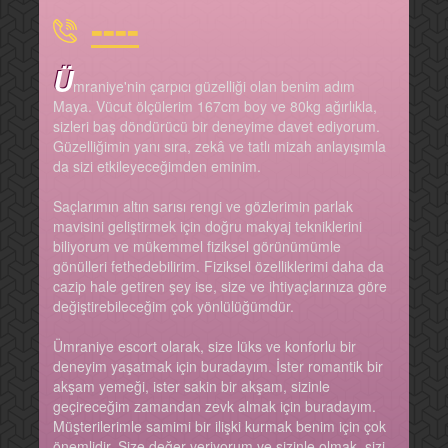
----
Ü
mraniye'nin çarpıcı güzelliği olan benim adım
Maya. Vücut ölçülerim 167cm boy ve 80kg ağırlıkla,
sizleri baş döndürücü bir deneyime davet ediyorum.
Güzelliğimin yanı sıra, zekâ ve tatlı mizah anlayışımla
da sizi etkileyeceğimden eminim.
Saçlarımın altın sarısı rengi ve gözlerimin parlak
mavisini geliştirmek için doğru makyaj tekniklerini
biliyorum ve mükemmel fiziksel görünümümle
gönülleri fethedebilirim. Fiziksel özelliklerimi daha da
cazip hale getiren şey ise, size ve ihtiyaçlarınıza göre
değiştirebileceğim çok yönlülüğümdür.
Ümraniye escort olarak, size lüks ve konforlu bir
deneyim yaşatmak için buradayım. İster romantik bir
akşam yemeği, ister sakin bir akşam, sizinle
geçireceğim zamandan zevk almak için buradayım.
Müşterilerimle samimi bir ilişki kurmak benim için çok
önemlidir. Size değer veriyorum ve sizinle olmak, sizi