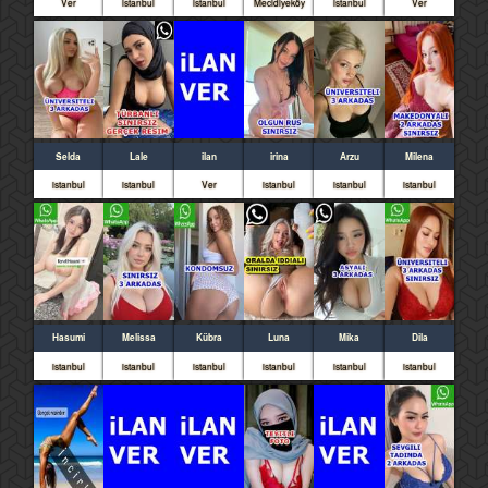
Ver
istanbul
istanbul
Mecidiyeköy
istanbul
Ver
Selda
Lale
ilan
irina
Arzu
Milena
istanbul
istanbul
Ver
istanbul
istanbul
istanbul
Hasumi
Melissa
Kübra
Luna
Mika
Dila
istanbul
istanbul
istanbul
istanbul
istanbul
istanbul