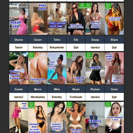
Diyana
Canan
Tutku
Eliz
Duygu
Büşra
Taksim
Bakırköy
Bahçelievler
Şişli
istanbul
Şişli
Gamze
Merve
Mitra
Beren
Reyhan
Ceren
istanbul
Mecidiyeköy
Bakırköy
Fındıkzade
istanbul
Şişli