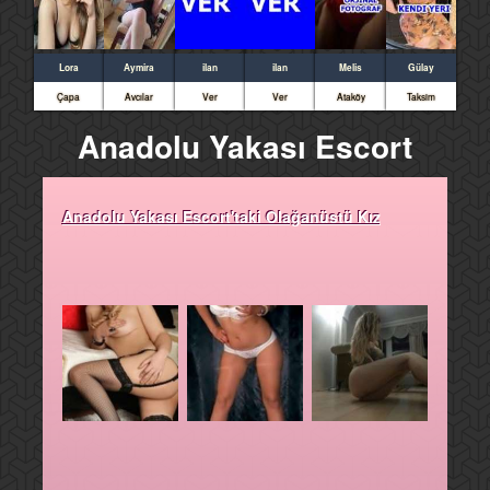
Lora
Aymira
ilan
ilan
Melis
Gülay
Çapa
Avcılar
Ver
Ver
Ataköy
Taksim
Anadolu Yakası Escort
Anadolu Yakası Escort'taki Olağanüstü Kız