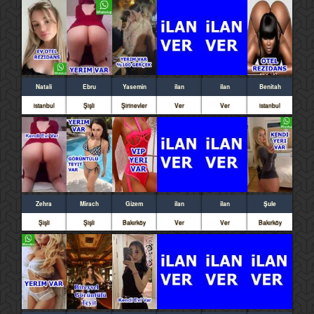
Natali
Ebru
Yasemin
ilan
ilan
Benitah
istanbul
Şişli
Şirinevler
Ver
Ver
istanbul
Zehra
Mirach
Gizem
ilan
ilan
Şule
Şişli
Şişli
Bakırköy
Ver
Ver
Bakırköy