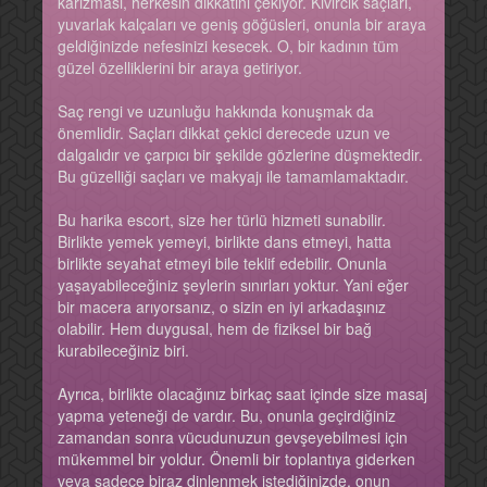
karizması, herkesin dikkatini çekiyor. Kıvırcık saçları,
yuvarlak kalçaları ve geniş göğüsleri, onunla bir araya
geldiğinizde nefesinizi kesecek. O, bir kadının tüm
güzel özelliklerini bir araya getiriyor.
Saç rengi ve uzunluğu hakkında konuşmak da
önemlidir. Saçları dikkat çekici derecede uzun ve
dalgalıdır ve çarpıcı bir şekilde gözlerine düşmektedir.
Bu güzelliği saçları ve makyajı ile tamamlamaktadır.
Bu harika escort, size her türlü hizmeti sunabilir.
Birlikte yemek yemeyi, birlikte dans etmeyi, hatta
birlikte seyahat etmeyi bile teklif edebilir. Onunla
yaşayabileceğiniz şeylerin sınırları yoktur. Yani eğer
bir macera arıyorsanız, o sizin en iyi arkadaşınız
olabilir. Hem duygusal, hem de fiziksel bir bağ
kurabileceğiniz biri.
Ayrıca, birlikte olacağınız birkaç saat içinde size masaj
yapma yeteneği de vardır. Bu, onunla geçirdiğiniz
zamandan sonra vücudunuzun gevşeyebilmesi için
mükemmel bir yoldur. Önemli bir toplantıya giderken
veya sadece biraz dinlenmek istediğinizde, onun