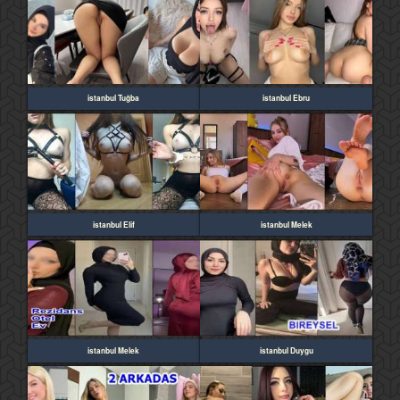
istanbul Tuğba
istanbul Ebru
istanbul Elif
istanbul Melek
istanbul Melek
istanbul Duygu