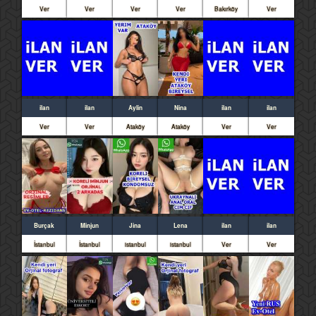
Ver
Ver
Ver
Ver
Bakırköy
Ver
ilan
ilan
Aylin
Nina
ilan
ilan
Ver
Ver
Ataköy
Ataköy
Ver
Ver
Burçak
Minjun
Jina
Lena
ilan
ilan
İstanbul
İstanbul
istanbul
istanbul
Ver
Ver