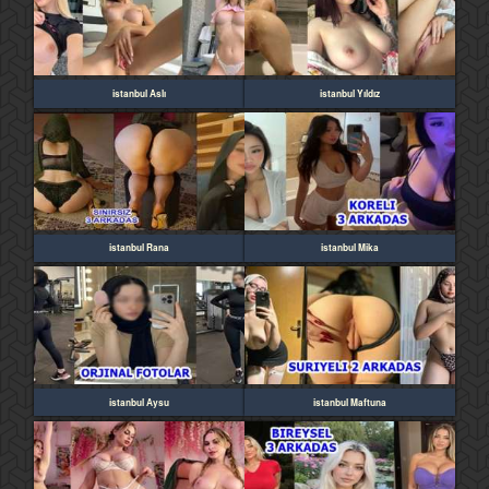
istanbul Aslı
istanbul Yıldız
istanbul Rana
istanbul Mika
istanbul Aysu
istanbul Maftuna