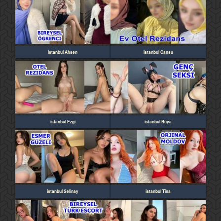
istanbul Ahsen
istanbul Cansu
istanbul Ezgi
istanbul Rüya
istanbul Selinay
istanbul Tina