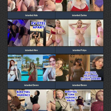
istanbul Ada
istanbul Zarina
istanbul Alev
istanbul Fulya
istanbul Deren
istanbul Beren