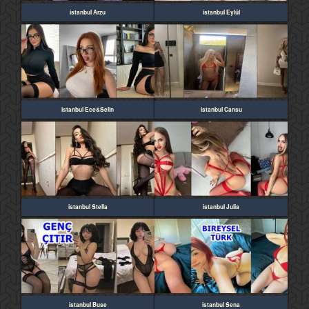
istanbul Arzu
istanbul Eylül
istanbul Ece&Selin
istanbul Cansu
istanbul Stella
istanbul Julia
istanbul Buse
istanbul Sena