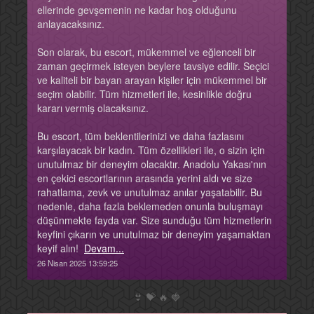
ellerinde gevşemenin ne kadar hoş olduğunu
anlayacaksınız.
Son olarak, bu escort, mükemmel ve eğlenceli bir
zaman geçirmek isteyen beylere tavsiye edilir. Seçici
ve kaliteli bir bayan arayan kişiler için mükemmel bir
seçim olabilir. Tüm hizmetleri ile, kesinlikle doğru
kararı vermiş olacaksınız.
Bu escort, tüm beklentilerinizi ve daha fazlasını
karşılayacak bir kadın. Tüm özellikleri ile, o sizin için
unutulmaz bir deneyim olacaktır. Anadolu Yakası'nın
en çekici escortlarının arasında yerini aldı ve size
rahatlama, zevk ve unutulmaz anılar yaşatabilir. Bu
nedenle, daha fazla beklemeden onunla buluşmayı
düşünmekte fayda var. Size sunduğu tüm hizmetlerin
keyfini çıkarın ve unutulmaz bir deneyim yaşamaktan
keyif alın!
Devam...
26 Nisan 2025 13:59:25
👙
💝
🔥
🍓