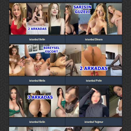
istanbul Selin
istanbul Dinara
istanbul Melis
istanbul Pelin
istanbul Selin
istanbul Yağmur