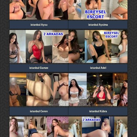
istanbul Aysu
istanbul Aysima
istanbul Gamze
istanbul Adel
istanbul Ceren
istanbul Kübra