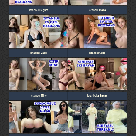
istanbul Begüm
istanbul Diana
istanbul Bade
istanbul Sude
istanbul Mine
İstanbul 2 Bayan