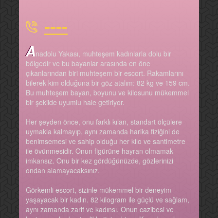
----
A
nadolu Yakası, muhteşem kadınlarla dolu bir
bölgedir ve bu bayanlar arasında en öne
çıkanlarından biri muhteşem bir escort. Rakamlarını
bilerek kim olduğuna bir göz atalım: 82 kg ve 159 cm.
Bu muhteşem bayan, boyunu ve kilosunu mükemmel
bir şekilde uyumlu hale getiriyor.
Her şeyden önce, onu farklı kılan, standart ölçülere
uymakla kalmayıp, aynı zamanda harika fiziğini de
benimsemesi ve sahip olduğu her kilo ve santimetre
ile övünmesidir. Onun figürüne hayran olmamak
imkansız. Onu bir kez gördüğünüzde, gözlerinizi
ondan alamayacaksınız.
Görkemli escort, sizinle mükemmel bir deneyim
yaşayacak bir kadın. 82 kilogram ile güçlü ve sağlam,
aynı zamanda zarif ve kadınsı. Onun cazibesi ve