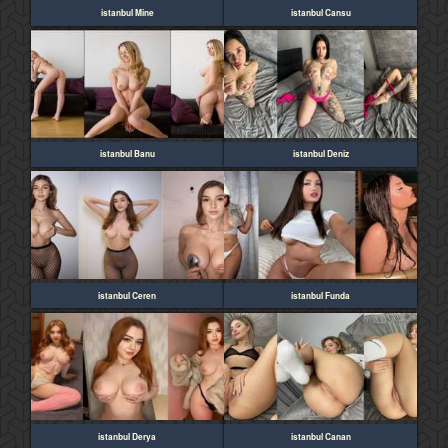
istanbul Mine
istanbul Cansu
istanbul Banu
istanbul Deniz
istanbul Ceren
istanbul Funda
istanbul Derya
istanbul Canan