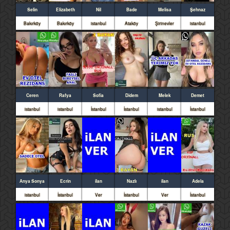
Selin
Elizabeth
Nil
Bade
Melisa
Şehnaz
Bakırköy
Bakırköy
istanbul
Ataköy
Şirinevler
istanbul
Ceren
Rafya
Sofia
Didem
Melek
Demet
istanbul
istanbul
İstanbul
İstanbul
istanbul
İstanbul
Anya Sonya
Ecrin
ilan
Nazlı
ilan
Adela
istanbul
İstanbul
Ver
İstanbul
Ver
İstanbul