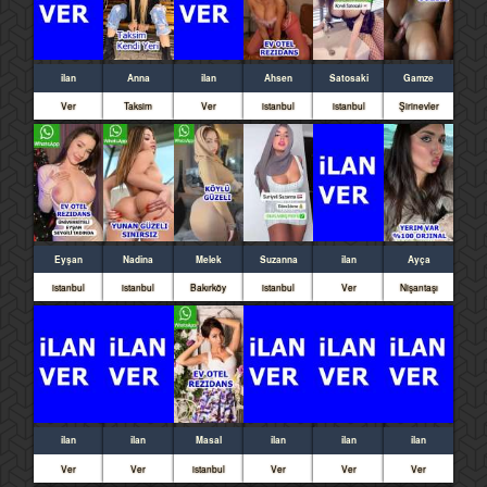
ilan
Anna
ilan
Ahsen
Satosaki
Gamze
Ver
Taksim
Ver
istanbul
istanbul
Şirinevler
Eyşan
Nadina
Melek
Suzanna
ilan
Ayça
istanbul
istanbul
Bakırköy
istanbul
Ver
Nişantaşı
ilan
ilan
Masal
ilan
ilan
ilan
Ver
Ver
istanbul
Ver
Ver
Ver