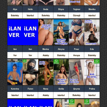
Alya
Helin
Seda
Büşra
Yağmur
Monika
Bakırköy
İstanbul
Bakırköy
Bakırköy
Güneşli
istanbul
ilan
ilan
Marina
Aleyna
Pınar
Eda
Ver
Ver
Ataköy
Bakırköy
Avrupa
Bakırköy
Katerina
Faten
Nona
Selda
Şeyma
Polina
İstanbul
İstanbul
Ataköy
istanbul
Bakırköy
İstanbul