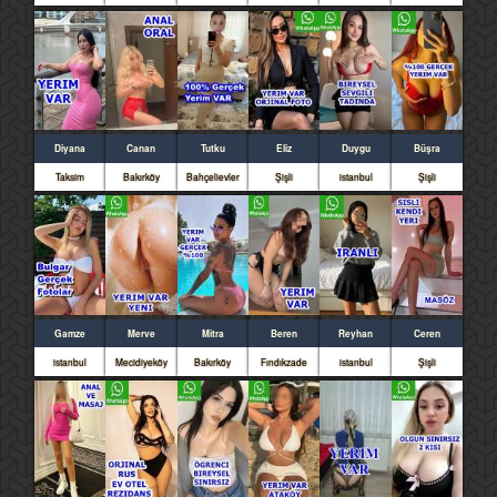
Diyana
Canan
Tutku
Eliz
Duygu
Büşra
Taksim
Bakırköy
Bahçelievler
Şişli
istanbul
Şişli
Gamze
Merve
Mitra
Beren
Reyhan
Ceren
istanbul
Mecidiyeköy
Bakırköy
Fındıkzade
istanbul
Şişli