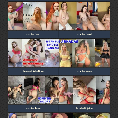
istanbul Burcu
istanbul Buket
istanbul Selin Buse
istanbul Yaren
istanbul Beste
istanbul Çiğdem