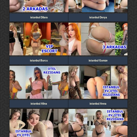
istanbul Dilara
istanbul Derya
istanbul Burcu
istanbul Gamze
istanbul Alina
istanbul Anna