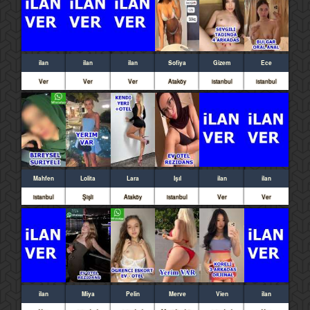
ilan
ilan
ilan
Sofiya
Gizem
Ece
Ver
Ver
Ver
Ataköy
istanbul
istanbul
Mahfen
Lolita
Lara
Işıl
ilan
ilan
istanbul
Şişli
Ataköy
istanbul
Ver
Ver
ilan
Miya
Pelin
Merve
Vien
ilan