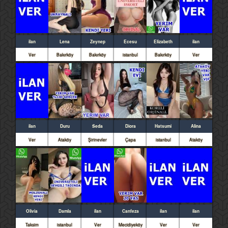
ilan
Lena
Zeynep
Ecesu
Elizabeth
ilan
Ver
Bakırköy
Bakırköy
istanbul
Bakırköy
Ver
ilan
Duru
Seda
Diora
Hatsumi
Alina
Ver
Ataköy
Şirinevler
Çapa
istanbul
Ataköy
Olivia
Damla
ilan
Canfeza
ilan
ilan
Taksim
istanbul
Ver
Mecidiyeköy
Ver
Ver