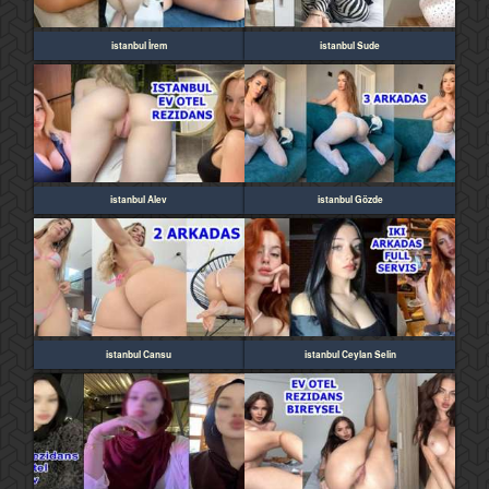
istanbul İrem
istanbul Sude
istanbul Alev
istanbul Gözde
istanbul Cansu
istanbul Ceylan Selin