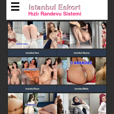
☰
istanbul Eskort
Hızlı Randevu Sistemi
istanbul Azra
istanbul Aleyna
istanbul Buse
istanbul Melis