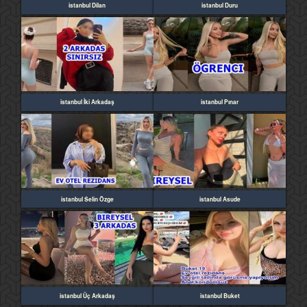
istanbul Dilan
istanbul Duru
istanbul İki Arkadaş
istanbul Pınar
istanbul Selin Özge
istanbul Asude
istanbul Üç Arkadaş
istanbul Buket