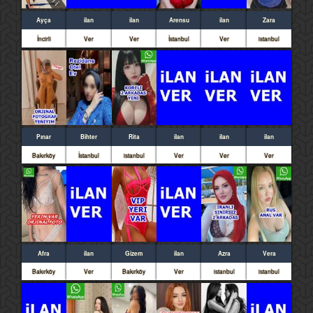
Ayça
ilan
ilan
Arensu
ilan
Zara
İncirli
Ver
Ver
İstanbul
Ver
istanbul
Pınar
Bihter
Rita
ilan
ilan
ilan
Bakırköy
İstanbul
istanbul
Ver
Ver
Ver
Afra
ilan
Gizem
ilan
Azra
Vera
Bakırköy
Ver
Bakırköy
Ver
istanbul
istanbul