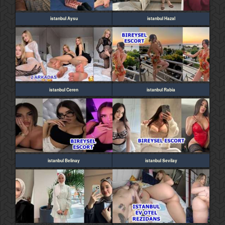
istanbul Aysu
istanbul Hazal
istanbul Ceren
istanbul Rabia
istanbul Belinay
istanbul Sevilay