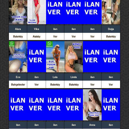
Alara
Vika
ilan
ilan
ilan
Doğa
Bakırköy
Ataköy
Ver
Ver
Ver
Bakırköy
Ece
ilan
Lola
Linda
ilan
ilan
Bahçelievler
Ver
Bakırköy
Bakırköy
Ver
Ver
ilan
ilan
ilan
ilan
Anna
ilan