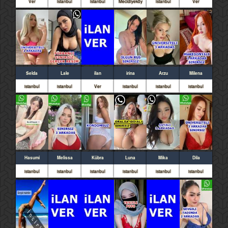
Ver
istanbul
istanbul
Mecidiyeköy
istanbul
Ver
Selda
Lale
ilan
irina
Arzu
Milena
istanbul
istanbul
Ver
istanbul
istanbul
istanbul
Hasumi
Melissa
Kübra
Luna
Mika
Dila
istanbul
istanbul
istanbul
istanbul
istanbul
istanbul