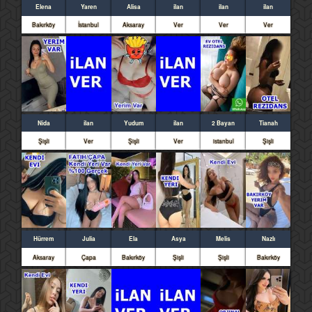
Elena
Yaren
Alisa
ilan
ilan
ilan
Bakırköy
İstanbul
Aksaray
Ver
Ver
Ver
Nida
ilan
Yudum
ilan
2 Bayan
Tianah
Şişli
Ver
Şişli
Ver
istanbul
Şişli
Hürrem
Julia
Ela
Asya
Melis
Nazlı
Aksaray
Çapa
Bakırköy
Şişli
Şişli
Bakırköy