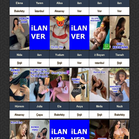
Elena
Yaren
Alisa
ilan
ilan
ilan
Bakırköy
İstanbul
Aksaray
Ver
Ver
Ver
Nida
ilan
Yudum
ilan
2 Bayan
Tianah
Şişli
Ver
Şişli
Ver
istanbul
Şişli
Hürrem
Julia
Ela
Asya
Melis
Nazlı
Aksaray
Çapa
Bakırköy
Şişli
Şişli
Bakırköy