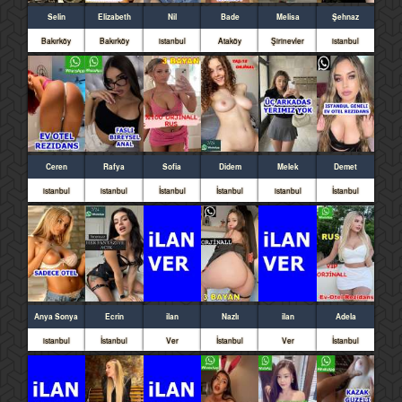
Selin
Elizabeth
Nil
Bade
Melisa
Şehnaz
Bakırköy
Bakırköy
istanbul
Ataköy
Şirinevler
istanbul
Ceren
Rafya
Sofia
Didem
Melek
Demet
istanbul
istanbul
İstanbul
İstanbul
istanbul
İstanbul
Anya Sonya
Ecrin
ilan
Nazlı
ilan
Adela
istanbul
İstanbul
Ver
İstanbul
Ver
İstanbul