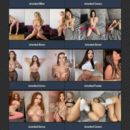
istanbul Mine
istanbul Cansu
istanbul Banu
istanbul Deniz
istanbul Ceren
istanbul Funda
istanbul Derya
istanbul Canan