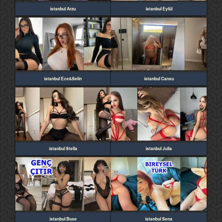
istanbul Arzu
istanbul Eylül
istanbul Ece&Selin
istanbul Cansu
istanbul Stella
istanbul Julia
istanbul Buse
istanbul Sena