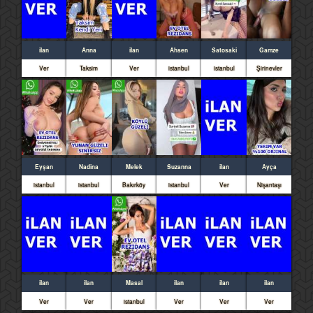
ilan
Anna
ilan
Ahsen
Satosaki
Gamze
Ver
Taksim
Ver
istanbul
istanbul
Şirinevler
Eyşan
Nadina
Melek
Suzanna
ilan
Ayça
istanbul
istanbul
Bakırköy
istanbul
Ver
Nişantaşı
ilan
ilan
Masal
ilan
ilan
ilan
Ver
Ver
istanbul
Ver
Ver
Ver