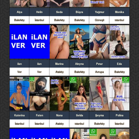
Alya
Helin
Seda
Büşra
Yağmur
Monika
Bakırköy
İstanbul
Bakırköy
Bakırköy
Güneşli
istanbul
ilan
ilan
Marina
Aleyna
Pınar
Eda
Ver
Ver
Ataköy
Bakırköy
Avrupa
Bakırköy
Katerina
Faten
Nona
Selda
Şeyma
Polina
İstanbul
İstanbul
Ataköy
istanbul
Bakırköy
İstanbul