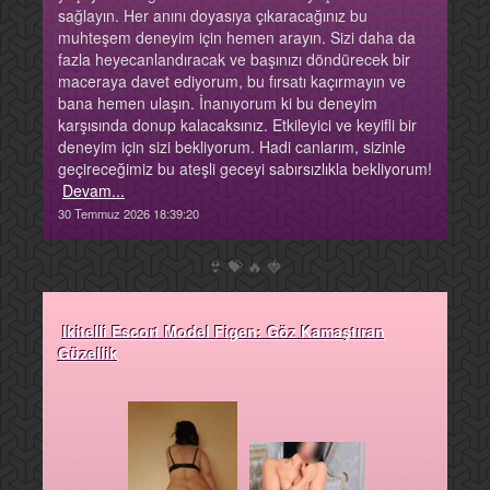
sağlayın. Her anını doyasıya çıkaracağınız bu
muhteşem deneyim için hemen arayın. Sizi daha da
fazla heyecanlandıracak ve başınızı döndürecek bir
maceraya davet ediyorum, bu fırsatı kaçırmayın ve
bana hemen ulaşın. İnanıyorum ki bu deneyim
karşısında donup kalacaksınız. Etkileyici ve keyifli bir
deneyim için sizi bekliyorum. Hadi canlarım, sizinle
geçireceğimiz bu ateşli geceyi sabırsızlıkla bekliyorum!
Devam...
30 Temmuz 2026 18:39:20
👙
💝
🔥
🍓
Ikitelli Escort Model Figen: Göz Kamaştıran
Güzellik