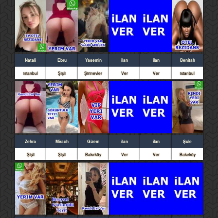
Natali
Ebru
Yasemin
ilan
ilan
Benitah
istanbul
Şişli
Şirinevler
Ver
Ver
istanbul
Zehra
Mirach
Gizem
ilan
ilan
Şule
Şişli
Şişli
Bakırköy
Ver
Ver
Bakırköy