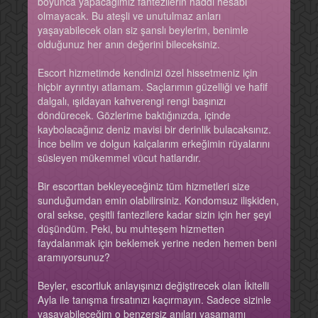
boyunca yapacağımız fantezilerin haddi hesabı
olmayacak. Bu ateşli ve unutulmaz anları
yaşayabilecek olan siz şanslı beylerim, benimle
olduğunuz her anın değerini bileceksiniz.
Escort hizmetimde kendinizi özel hissetmeniz için
hiçbir ayrıntıyı atlamam. Saçlarımın güzelliği ve hafif
dalgalı, ışıldayan kahverengi rengi başınızı
döndürecek. Gözlerime baktığınızda, içinde
kaybolacağınız deniz mavisi bir derinlik bulacaksınız.
İnce belim ve dolgun kalçalarım erkeğimin rüyalarını
süsleyen mükemmel vücut hatlarıdır.
Bir escorttan bekleyeceğiniz tüm hizmetleri size
sunduğumdan emin olabilirsiniz. Kondomsuz ilişkiden,
oral sekse, çeşitli fantezilere kadar sizin için her şeyi
düşündüm. Peki, bu muhteşem hizmetten
faydalanmak için beklemek yerine neden hemen beni
aramıyorsunuz?
Beyler, escortluk anlayışınızı değiştirecek olan İkitelli
Ayla ile tanışma fırsatınızı kaçırmayın. Sadece sizinle
yaşayabileceğim o benzersiz anıları yaşamamı