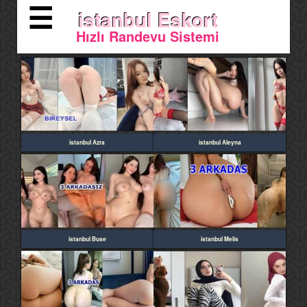
☰
istanbul Eskort
Hızlı Randevu Sistemi
istanbul Azra
istanbul Aleyna
istanbul Buse
istanbul Melis