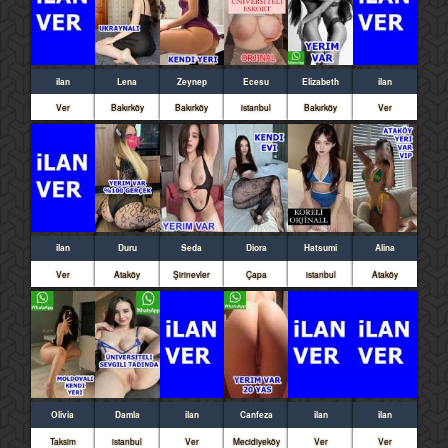
ilan
Lena
Zeynep
Ecesu
Elizabeth
ilan
Ver
Bakırköy
Bakırköy
istanbul
Bakırköy
Ver
ilan
Duru
Seda
Diora
Hatsumi
Alina
Ver
Ataköy
Şirinevler
Çapa
istanbul
Ataköy
Olivia
Damla
ilan
Canfeza
ilan
ilan
Taksim
istanbul
Ver
Mecidiyeköy
Ver
Ver