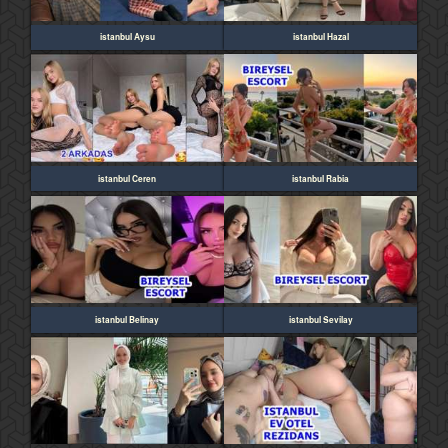
istanbul Aysu
istanbul Hazal
istanbul Ceren
istanbul Rabia
istanbul Belinay
istanbul Sevilay