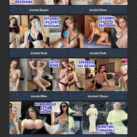
istanbul Begüm
istanbul Diana
istanbul Bade
istanbul Sude
istanbul Mine
İstanbul 2 Bayan