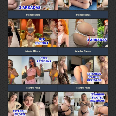
istanbul Dilara
istanbul Derya
istanbul Burcu
istanbul Gamze
istanbul Alina
istanbul Anna