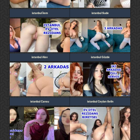
istanbul İrem
istanbul Sude
istanbul Alev
istanbul Gözde
istanbul Cansu
istanbul Ceylan Selin