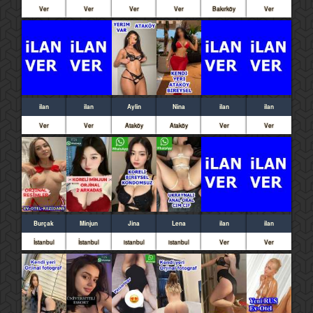
Ver
Ver
Ver
Ver
Bakırköy
Ver
ilan
ilan
Aylin
Nina
ilan
ilan
Ver
Ver
Ataköy
Ataköy
Ver
Ver
Burçak
Minjun
Jina
Lena
ilan
ilan
İstanbul
İstanbul
istanbul
istanbul
Ver
Ver