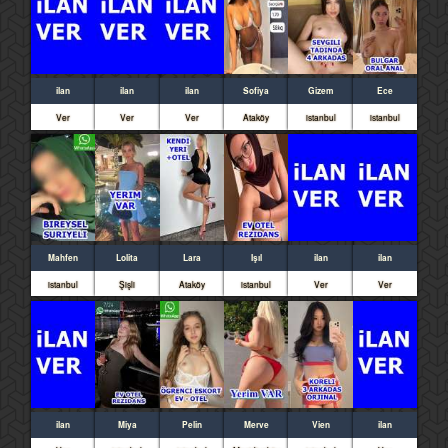
ilan
ilan
ilan
Sofiya
Gizem
Ece
Ver
Ver
Ver
Ataköy
istanbul
istanbul
Mahfen
Lolita
Lara
Işıl
ilan
ilan
istanbul
Şişli
Ataköy
istanbul
Ver
Ver
ilan
Miya
Pelin
Merve
Vien
ilan