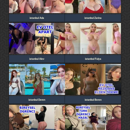
istanbul Ada
istanbul Zarina
istanbul Alev
istanbul Fulya
istanbul Deren
istanbul Beren