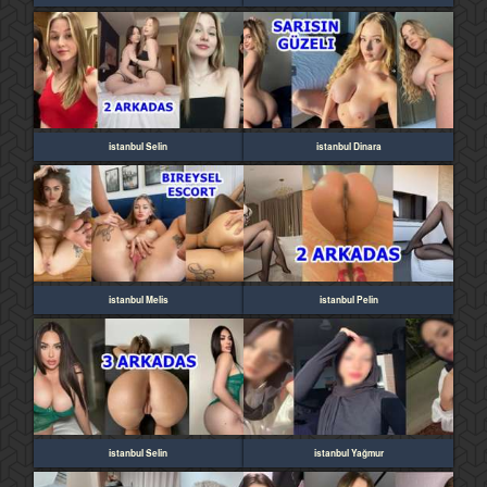
istanbul Selin
istanbul Dinara
istanbul Melis
istanbul Pelin
istanbul Selin
istanbul Yağmur