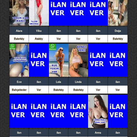
Alara
Vika
ilan
ilan
ilan
Doğa
Bakırköy
Ataköy
Ver
Ver
Ver
Bakırköy
Ece
ilan
Lola
Linda
ilan
ilan
Bahçelievler
Ver
Bakırköy
Bakırköy
Ver
Ver
ilan
ilan
ilan
ilan
Anna
ilan