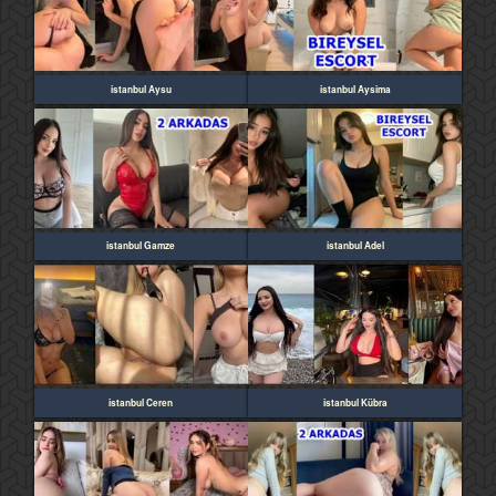
istanbul Aysu
istanbul Aysima
istanbul Gamze
istanbul Adel
istanbul Ceren
istanbul Kübra