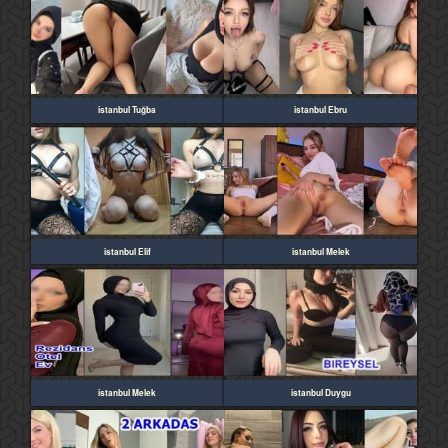
istanbul Tuğba
istanbul Ebru
istanbul Elif
istanbul Melek
istanbul Melek
istanbul Duygu