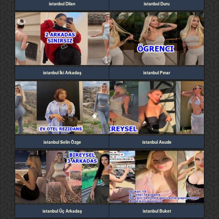
istanbul Dilan
istanbul Duru
istanbul İki Arkadaş
istanbul Pınar
istanbul Selin Özge
istanbul Asude
istanbul Üç Arkadaş
istanbul Buket