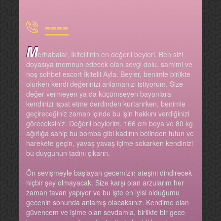
----
M
erhabalar, İkitelli'nin en değerli beyleri. Ben sizi
doyasıya memnun edecek olan sevgi dolu, samimi ve
hoş sohbet escort İkitelli Ayla. Beyler, benimle birlikte
olurken kendi değerinizi anlamanızı istiyorum. Size
değer vermeyen ya da küçümseyen bayanlara
kendinizi ispat etme derdinden kurtarırken, benimle
geçireceğiniz zaman içinde bu işin hakkını verdiğinizi
göreceksiniz. Değerli beylerim, 166 cm boya ve 80 kg
ağırlığa sahip bu bomba gibi kadının belinden tutun ve
harekete geçin, yavaş yavaş içime sokarken kendinizi
bu duygunun tadını çıkarın.
Ön sevişmeyle başlayan gecemizin ateşini dindirecek
hiçbir şey olmayacak. Size karşı olan arzularım her
zaman tavan yapıyor ve bu işte en iyisi olduğumu
gecenin sonunda anlamış olacaksınız. Kendime olan
güvencem ve işime olan sevdamla, birlikte bir gece