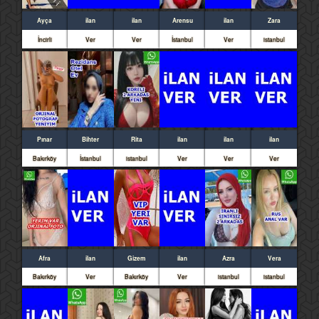
Ayça
ilan
ilan
Arensu
ilan
Zara
İncirli
Ver
Ver
İstanbul
Ver
istanbul
Pınar
Bihter
Rita
ilan
ilan
ilan
Bakırköy
İstanbul
istanbul
Ver
Ver
Ver
Afra
ilan
Gizem
ilan
Azra
Vera
Bakırköy
Ver
Bakırköy
Ver
istanbul
istanbul