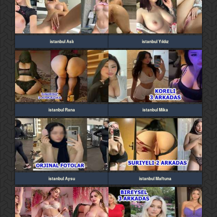
istanbul Aslı
istanbul Yıldız
istanbul Rana
istanbul Mika
istanbul Aysu
istanbul Maftuna