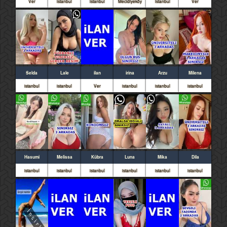
Ver
istanbul
istanbul
Mecidiyeköy
istanbul
Ver
Selda
Lale
ilan
irina
Arzu
Milena
istanbul
istanbul
Ver
istanbul
istanbul
istanbul
Hasumi
Melissa
Kübra
Luna
Mika
Dila
istanbul
istanbul
istanbul
istanbul
istanbul
istanbul