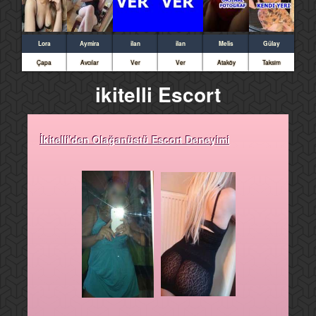
Lora
Aymira
ilan
ilan
Melis
Gülay
Çapa
Avcılar
Ver
Ver
Ataköy
Taksim
ikitelli Escort
İkitelli'den Olağanüstü Escort Deneyimi