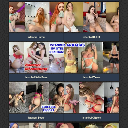
istanbul Burcu
istanbul Buket
istanbul Selin Buse
istanbul Yaren
istanbul Beste
istanbul Çiğdem