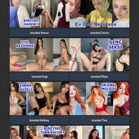
istanbul Ahsen
istanbul Cansu
istanbul Ezgi
istanbul Rüya
istanbul Selinay
istanbul Tina