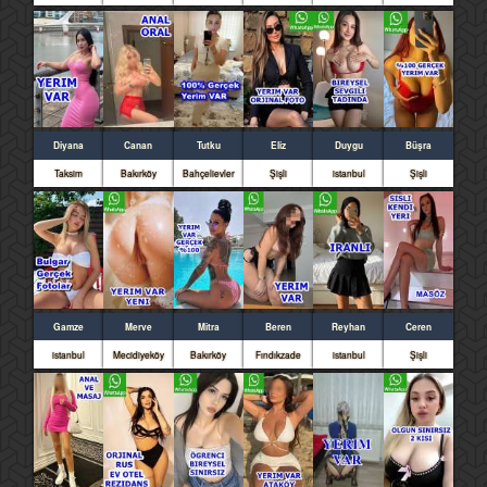
Diyana
Canan
Tutku
Eliz
Duygu
Büşra
Taksim
Bakırköy
Bahçelievler
Şişli
istanbul
Şişli
Gamze
Merve
Mitra
Beren
Reyhan
Ceren
istanbul
Mecidiyeköy
Bakırköy
Fındıkzade
istanbul
Şişli