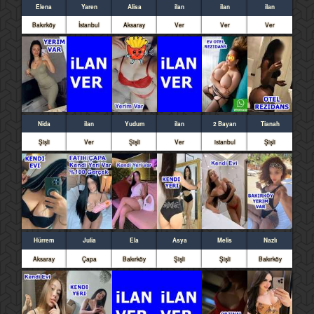
Elena
Yaren
Alisa
ilan
ilan
ilan
Bakırköy
İstanbul
Aksaray
Ver
Ver
Ver
Nida
ilan
Yudum
ilan
2 Bayan
Tianah
Şişli
Ver
Şişli
Ver
istanbul
Şişli
Hürrem
Julia
Ela
Asya
Melis
Nazlı
Aksaray
Çapa
Bakırköy
Şişli
Şişli
Bakırköy