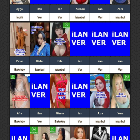
Ayça
ilan
ilan
Arensu
ilan
Zara
İncirli
Ver
Ver
İstanbul
Ver
istanbul
Pınar
Bihter
Rita
ilan
ilan
ilan
Bakırköy
İstanbul
istanbul
Ver
Ver
Ver
Afra
ilan
Gizem
ilan
Azra
Vera
Bakırköy
Ver
Bakırköy
Ver
istanbul
istanbul