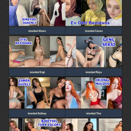
istanbul Ahsen
istanbul Cansu
istanbul Ezgi
istanbul Rüya
istanbul Selinay
istanbul Tina