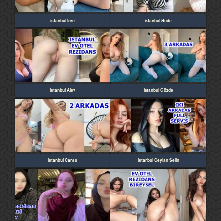
istanbul İrem
istanbul Sude
istanbul Alev
istanbul Gözde
istanbul Cansu
istanbul Ceylan Selin