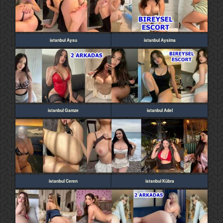
istanbul Aysu
istanbul Aysima
istanbul Gamze
istanbul Adel
istanbul Ceren
istanbul Kübra