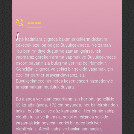
----
İ
şte kadınlara çılgınca bakan erkeklerin dikkatini
çekecek özel bir bölge; Büyükçekmece. Ne zaman
"bu benim" diye düşünme zamanı gelirse, tek
yapmanız gereken arama yapmak ve Büyükçekmece
escort bayanınızla buluşma yerinizi belirlemektir.
Gençliğini çılgınca ve çekici bir şekilde yaşamak için
özel bir partner arayışındaysanız, sizi
Büyükçekmece'nin nefes kesen escort hizmetleriyle
tanıştırmaktan mutluluk duyarız.
Bu alanda yer alan escortlarımızın her biri, genellikle
69 kg ağırlığında, 172 cm boyunda, her biri birbirinden
seksi, büyüleyici ve göz kamaştırıcı. Her birinin sahip
olduğu tutku ve ihtirasla, seksi en çılgınca şekilde
yaşamak için heyecan verici bir gece bekliyor
olabilirsiniz. Ateşli, vahşi ve baskın sarı saçlar,