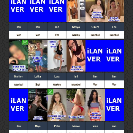
ilan
ilan
ilan
Sofiya
Gizem
Ece
Ver
Ver
Ver
Ataköy
istanbul
istanbul
Mahfen
Lolita
Lara
Işıl
ilan
ilan
istanbul
Şişli
Ataköy
istanbul
Ver
Ver
ilan
Miya
Pelin
Merve
Vien
ilan