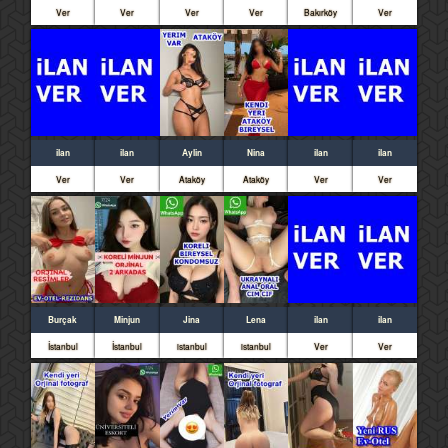
Ver
Ver
Ver
Ver
Bakırköy
Ver
ilan
ilan
Aylin
Nina
ilan
ilan
Ver
Ver
Ataköy
Ataköy
Ver
Ver
Burçak
Minjun
Jina
Lena
ilan
ilan
İstanbul
İstanbul
istanbul
istanbul
Ver
Ver