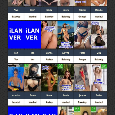
Alya
Helin
Seda
Büşra
Yağmur
Monika
Bakırköy
İstanbul
Bakırköy
Bakırköy
Güneşli
istanbul
ilan
ilan
Marina
Aleyna
Pınar
Eda
Ver
Ver
Ataköy
Bakırköy
Avrupa
Bakırköy
Katerina
Faten
Nona
Selda
Şeyma
Polina
İstanbul
İstanbul
Ataköy
istanbul
Bakırköy
İstanbul