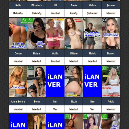
Selin
Elizabeth
Nil
Bade
Melisa
Şehnaz
Bakırköy
Bakırköy
istanbul
Ataköy
Şirinevler
istanbul
Ceren
Rafya
Sofia
Didem
Melek
Demet
istanbul
istanbul
İstanbul
İstanbul
istanbul
İstanbul
Anya Sonya
Ecrin
ilan
Nazlı
ilan
Adela
istanbul
İstanbul
Ver
İstanbul
Ver
İstanbul