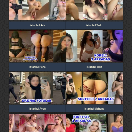
istanbul Aslı
istanbul Yıldız
istanbul Rana
istanbul Mika
istanbul Aysu
istanbul Maftuna