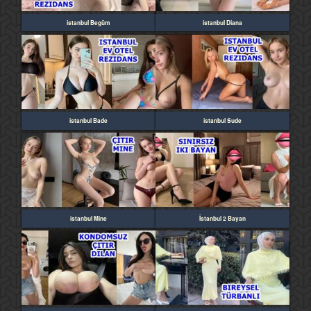
istanbul Begüm
istanbul Diana
istanbul Bade
istanbul Sude
istanbul Mine
İstanbul 2 Bayan