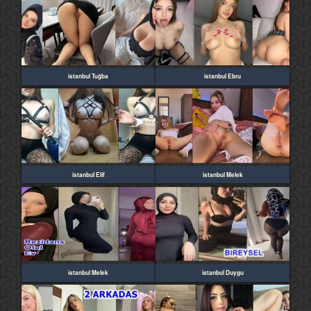
istanbul Tuğba
istanbul Ebru
istanbul Elif
istanbul Melek
istanbul Melek
istanbul Duygu