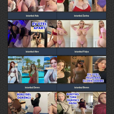
istanbul Ada
istanbul Zarina
istanbul Alev
istanbul Fulya
istanbul Deren
istanbul Beren