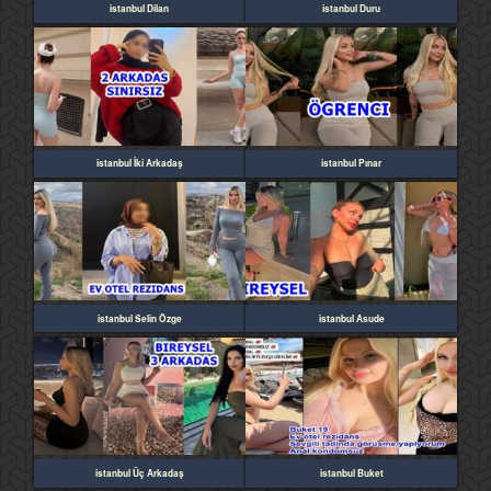
istanbul Dilan
istanbul Duru
istanbul İki Arkadaş
istanbul Pınar
istanbul Selin Özge
istanbul Asude
istanbul Üç Arkadaş
istanbul Buket