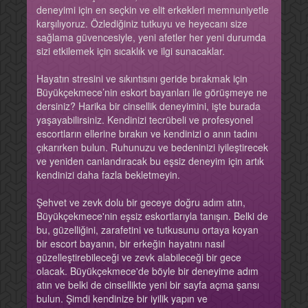
deneyimi için en seçkin ve elit erkekleri memnuniyetle
karşılıyoruz. Özlediğiniz tutkuyu ve heyecanı size
sağlama güvencesiyle, yeni afetler her yeni durumda
sizi etkilemek için sıcaklık ve ilgi sunacaklar.
Hayatın stresini ve sıkıntısını geride bırakmak için
Büyükçekmece’nin eskort bayanları ile görüşmeye ne
dersiniz? Harika bir cinsellik deneyimini, işte burada
yaşayabilirsiniz. Kendinizi tecrübeli ve profesyonel
escortların ellerine bırakın ve kendinizi o anın tadını
çıkarırken bulun. Ruhunuzu ve bedeninizi iyileştirecek
ve yeniden canlandıracak bu eşsiz deneyim için artık
kendinizi daha fazla bekletmeyin.
Şehvet ve zevk dolu bir geceye doğru adım atın,
Büyükçekmece'nin eşsiz eskortlarıyla tanışın. Belki de
bu, güzelliğini, zarafetini ve tutkusunu ortaya koyan
bir escort bayanın, bir erkeğin hayatını nasıl
güzelleştirebileceği ve zevk alabileceği bir gece
olacak. Büyükçekmece'de böyle bir deneyime adım
atın ve belki de cinsellikte yeni bir sayfa açma şansı
bulun. Şimdi kendinize bir iyilik yapın ve