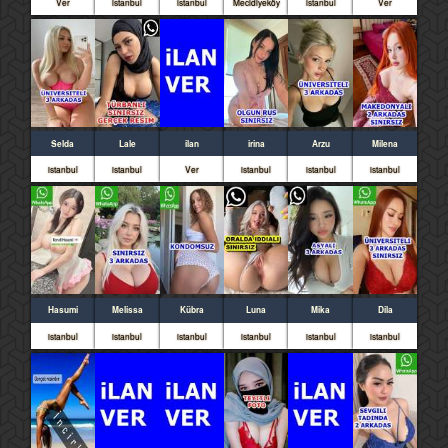
Ver
istanbul
istanbul
Mecidiyeköy
istanbul
Ver
Selda
Lale
ilan
irina
Arzu
Milena
istanbul
istanbul
Ver
istanbul
istanbul
istanbul
Hasumi
Melissa
Kübra
Luna
Mika
Dila
istanbul
istanbul
istanbul
istanbul
istanbul
istanbul