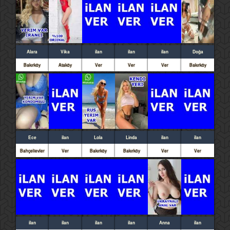
Alara
Vika
ilan
ilan
ilan
Doğa
Bakırköy
Ataköy
Ver
Ver
Ver
Bakırköy
Ece
ilan
Lola
Linda
ilan
ilan
Bahçelievler
Ver
Bakırköy
Bakırköy
Ver
Ver
ilan
ilan
ilan
ilan
Anna
ilan