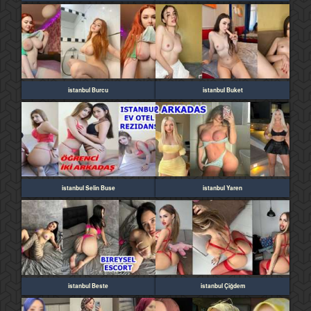
istanbul Burcu
istanbul Buket
istanbul Selin Buse
istanbul Yaren
istanbul Beste
istanbul Çiğdem