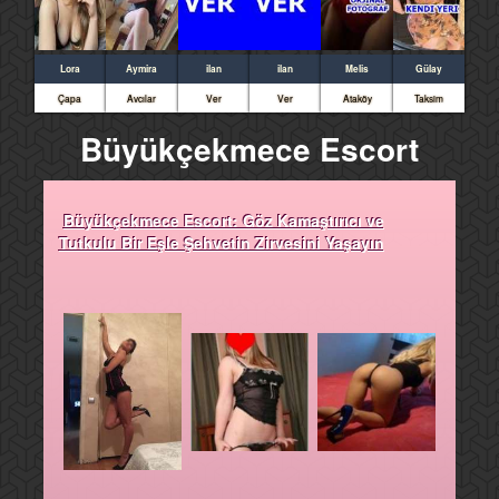
Lora
Aymira
ilan
ilan
Melis
Gülay
Çapa
Avcılar
Ver
Ver
Ataköy
Taksim
Büyükçekmece Escort
Büyükçekmece Escort: Göz Kamaştırıcı ve
Tutkulu Bir Eşle Şehvetin Zirvesini Yaşayın