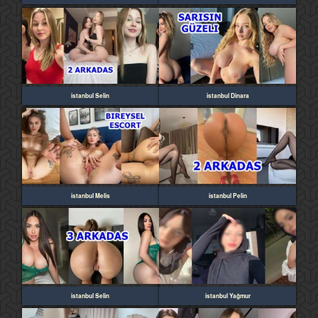
istanbul Selin
istanbul Dinara
istanbul Melis
istanbul Pelin
istanbul Selin
istanbul Yağmur