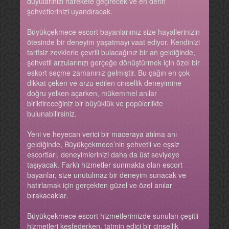
duyularınızı harekete geçirecek ve en derin
şehvetlerinizi uyandıracak.
Büyükçekmece escort bayanlarımız size hayallerinizin
ötesinde bir deneyim yaşatmayı vaat ediyor. Kendinizi
tarifsiz zevklerle çevrili bulacağınız bir an geldiğinde,
şehvetli arzularınızı gerçeğe dönüştürmek için özel bir
eskort seçme zamanınız gelmiştir. Bu çağın en çok
dikkat çeken ve arzu edilen cinsellik deneyimine
doğru yelken açarken, mükemmel anılar
biriktireceğiniz bir büyüklük ve popülerlikte
bulunabilirsiniz.
Yeni ve heyecan verici bir maceraya atılma anı
geldiğinde, Büyükçekmece’nin şehvetli ve eşsiz
escortları, deneyimlerinizi daha da üst seviyeye
taşıyacak. Farklı hizmetler sunmakta olan escort
bayanlar, size unutulmaz bir deneyim sunacak ve
hatırlamak için gerçekten güzel ve özel anılar
bırakacaklar.
Büyükçekmece escort hizmetlerimizde sunulan çeşitli
hizmetleri keşfederken, tatmin edici bir cinsellik