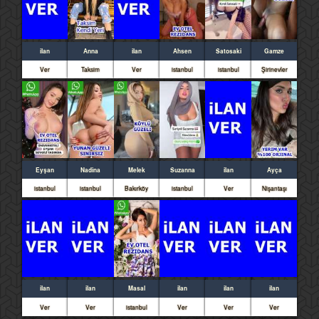
ilan
Anna
ilan
Ahsen
Satosaki
Gamze
Ver
Taksim
Ver
istanbul
istanbul
Şirinevler
Eyşan
Nadina
Melek
Suzanna
ilan
Ayça
istanbul
istanbul
Bakırköy
istanbul
Ver
Nişantaşı
ilan
ilan
Masal
ilan
ilan
ilan
Ver
Ver
istanbul
Ver
Ver
Ver