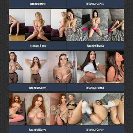
istanbul Mine
istanbul Cansu
istanbul Banu
istanbul Deniz
istanbul Ceren
istanbul Funda
istanbul Derya
istanbul Canan