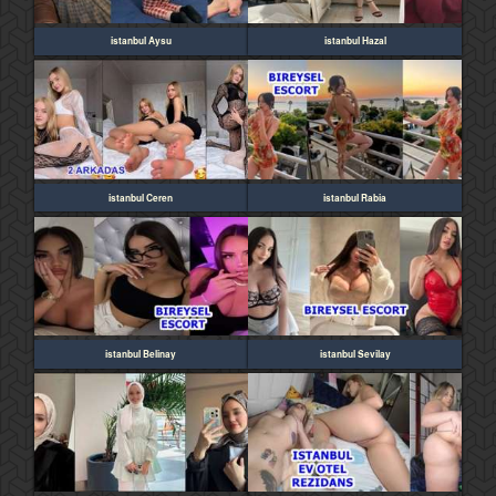
istanbul Aysu
istanbul Hazal
istanbul Ceren
istanbul Rabia
istanbul Belinay
istanbul Sevilay