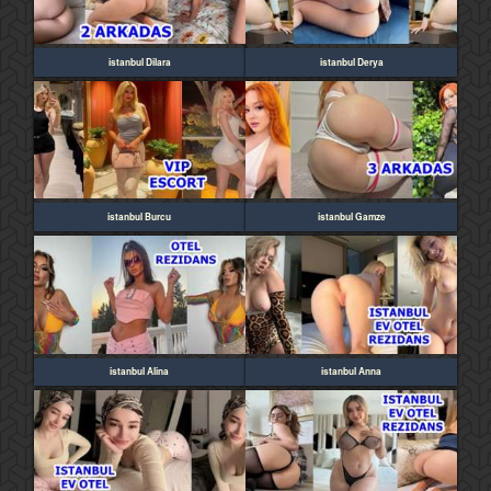
istanbul Dilara
istanbul Derya
istanbul Burcu
istanbul Gamze
istanbul Alina
istanbul Anna