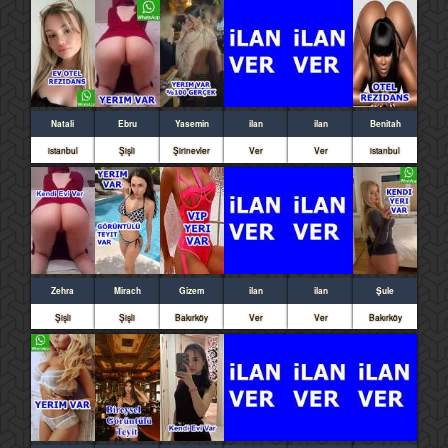
Natali
Ebru
Yasemin
ilan
ilan
Benitah
istanbul
Şişli
Şirinevler
Ver
Ver
istanbul
Zehra
Mirach
Gizem
ilan
ilan
Şule
Şişli
Şişli
Bakırköy
Ver
Ver
Bakırköy