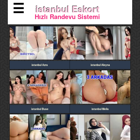
☰
istanbul Eskort
Hızlı Randevu Sistemi
istanbul Azra
istanbul Aleyna
istanbul Buse
istanbul Melis