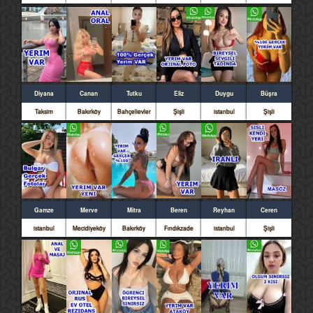
Diyana
Canan
Tutku
Eliz
Duygu
Büşra
Taksim
Bakırköy
Bahçelievler
Şişli
istanbul
Şişli
Gamze
Merve
Mitra
Beren
Reyhan
Ceren
istanbul
Mecidiyeköy
Bakırköy
Fındıkzade
istanbul
Şişli