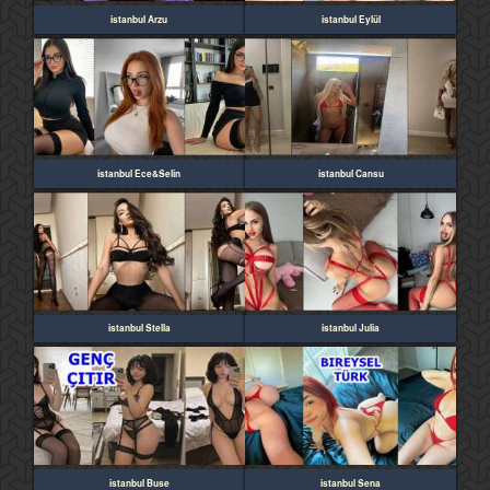
istanbul Arzu
istanbul Eylül
istanbul Ece&Selin
istanbul Cansu
istanbul Stella
istanbul Julia
istanbul Buse
istanbul Sena