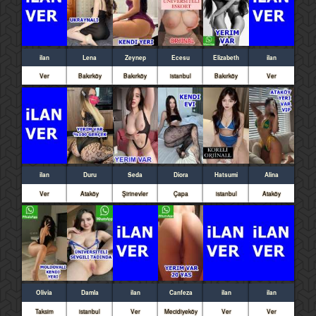
ilan
Lena
Zeynep
Ecesu
Elizabeth
ilan
Ver
Bakırköy
Bakırköy
istanbul
Bakırköy
Ver
ilan
Duru
Seda
Diora
Hatsumi
Alina
Ver
Ataköy
Şirinevler
Çapa
istanbul
Ataköy
Olivia
Damla
ilan
Canfeza
ilan
ilan
Taksim
istanbul
Ver
Mecidiyeköy
Ver
Ver