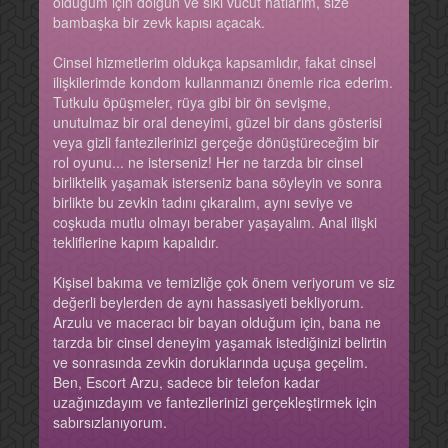
olduğum için dolgun ve sıkı vücut hatlarım, size
bambaşka bir zevk kapısı açacak.
Cinsel hizmetlerim oldukça kapsamlıdır, fakat cinsel
ilişkilerimde kondom kullanmanızı önemle rica ederim.
Tutkulu öpüşmeler, rüya gibi bir ön sevişme,
unutulmaz bir oral deneyimi, güzel bir dans gösterisi
veya gizli fantezilerinizi gerçeğe dönüştüreceğim bir
rol oyunu... ne isterseniz! Her ne tarzda bir cinsel
birliktelik yaşamak isterseniz bana söyleyin ve sonra
birlikte bu zevkin tadını çıkaralım, aynı seviye ve
coşkuda mutlu olmayı beraber yaşayalım. Anal ilişki
tekliflerine kapım kapalıdır.
Kişisel bakıma ve temizliğe çok önem veriyorum ve siz
değerli beylerden de aynı hassasiyeti bekliyorum.
Arzulu ve maceracı bir bayan olduğum için, bana ne
tarzda bir cinsel deneyim yaşamak istediğinizi belirtin
ve sonrasında zevkin doruklarında uçuşa geçelim.
Ben, Escort Arzu, sadece bir telefon kadar
uzağınızdayım ve fantezilerinizi gerçekleştirmek için
sabırsızlanıyorum.