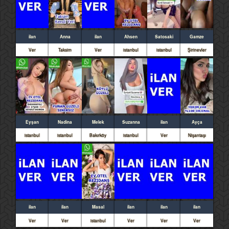
ilan
Anna
ilan
Ahsen
Satosaki
Gamze
Ver
Taksim
Ver
istanbul
istanbul
Şirinevler
Eyşan
Nadina
Melek
Suzanna
ilan
Ayça
istanbul
istanbul
Bakırköy
istanbul
Ver
Nişantaşı
ilan
ilan
Masal
ilan
ilan
ilan
Ver
Ver
istanbul
Ver
Ver
Ver