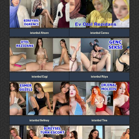
istanbul Ahsen
istanbul Cansu
istanbul Ezgi
istanbul Rüya
istanbul Selinay
istanbul Tina