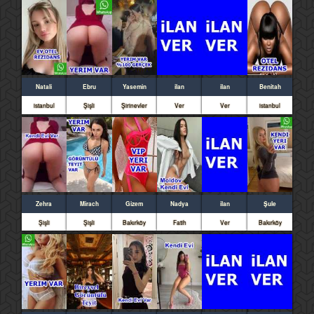
Natali
Ebru
Yasemin
ilan
ilan
Benitah
istanbul
Şişli
Şirinevler
Ver
Ver
istanbul
Zehra
Mirach
Gizem
Nadya
ilan
Şule
Şişli
Şişli
Bakırköy
Fatih
Ver
Bakırköy