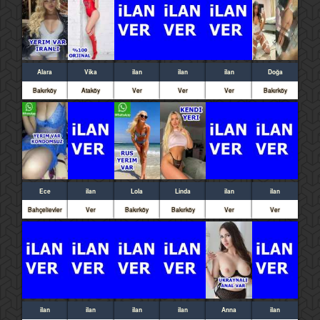
Alara
Vika
ilan
ilan
ilan
Doğa
Bakırköy
Ataköy
Ver
Ver
Ver
Bakırköy
Ece
ilan
Lola
Linda
ilan
ilan
Bahçelievler
Ver
Bakırköy
Bakırköy
Ver
Ver
ilan
ilan
ilan
ilan
Anna
ilan