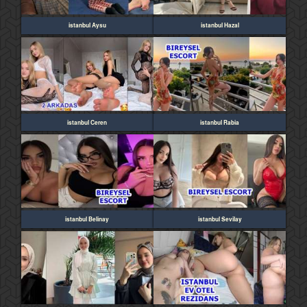
istanbul Aysu
istanbul Hazal
istanbul Ceren
istanbul Rabia
istanbul Belinay
istanbul Sevilay