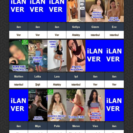
ilan
ilan
ilan
Sofiya
Gizem
Ece
Ver
Ver
Ver
Ataköy
istanbul
istanbul
Mahfen
Lolita
Lara
Işıl
ilan
ilan
istanbul
Şişli
Ataköy
istanbul
Ver
Ver
ilan
Miya
Pelin
Merve
Vien
ilan