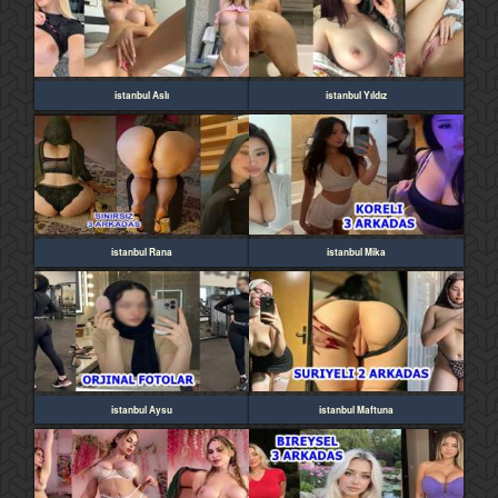
istanbul Aslı
istanbul Yıldız
istanbul Rana
istanbul Mika
istanbul Aysu
istanbul Maftuna