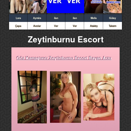
Lora
Aymira
ilan
ilan
Melis
Gülay
Çapa
Avcılar
Ver
Ver
Ataköy
Taksim
Zeytinburnu Escort
Göz Kamaştırıcı Zeytinburnu Escort Bayan Arzu