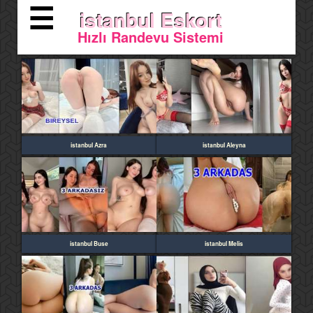
☰
istanbul Eskort
Hızlı Randevu Sistemi
istanbul Azra
istanbul Aleyna
istanbul Buse
istanbul Melis