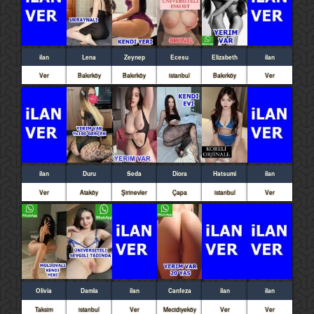
ilan
Lena
Zeynep
Ecesu
Elizabeth
ilan
Ver
Bakırköy
Bakırköy
istanbul
Bakırköy
Ver
ilan
Duru
Seda
Diora
Hatsumi
ilan
Ver
Ataköy
Şirinevler
Çapa
istanbul
Ver
Olivia
Damla
ilan
Canfeza
ilan
ilan
Taksim
istanbul
Ver
Mecidiyeköy
Ver
Ver