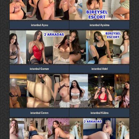
istanbul Aysu
istanbul Aysima
istanbul Gamze
istanbul Adel
istanbul Ceren
istanbul Kübra