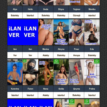
Alya
Helin
Seda
Büşra
Yağmur
Monika
Bakırköy
İstanbul
Bakırköy
Bakırköy
Güneşli
istanbul
ilan
ilan
Marina
Aleyna
Pınar
Eda
Ver
Ver
Ataköy
Bakırköy
Avrupa
Bakırköy
Katerina
Faten
Nona
Selda
Şeyma
Polina
İstanbul
İstanbul
Ataköy
istanbul
Bakırköy
İstanbul