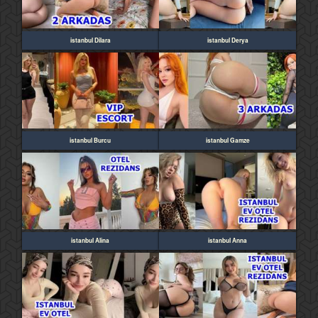
istanbul Dilara
istanbul Derya
istanbul Burcu
istanbul Gamze
istanbul Alina
istanbul Anna