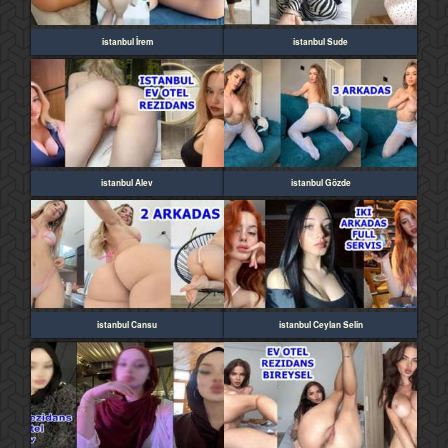
istanbul İrem
istanbul Sude
istanbul Alev
istanbul Gözde
istanbul Cansu
istanbul Ceylan Selin