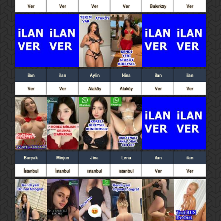
Ver
Ver
Ver
Ver
Bakırköy
Ver
ilan
ilan
Aylin
Nina
ilan
ilan
Ver
Ver
Ataköy
Ataköy
Ver
Ver
Burçak
Minjun
Jina
Lena
ilan
ilan
İstanbul
İstanbul
istanbul
istanbul
Ver
Ver