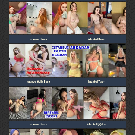
istanbul Burcu
istanbul Buket
istanbul Selin Buse
istanbul Yaren
istanbul Beste
istanbul Çiğdem