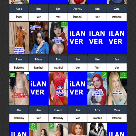
Ayça
ilan
ilan
Arensu
ilan
Zara
İncirli
Ver
Ver
İstanbul
Ver
istanbul
Pınar
Bihter
Rita
ilan
ilan
ilan
Bakırköy
İstanbul
istanbul
Ver
Ver
Ver
Afra
ilan
Gizem
ilan
Azra
Vera
Bakırköy
Ver
Bakırköy
Ver
istanbul
istanbul