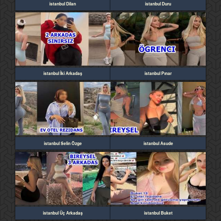
istanbul Dilan
istanbul Duru
istanbul İki Arkadaş
istanbul Pınar
istanbul Selin Özge
istanbul Asude
istanbul Üç Arkadaş
istanbul Buket