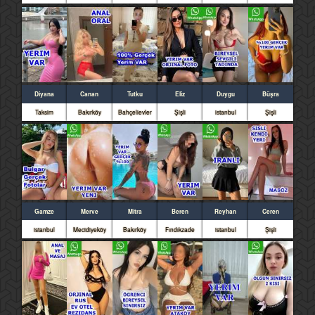
Diyana
Canan
Tutku
Eliz
Duygu
Büşra
Taksim
Bakırköy
Bahçelievler
Şişli
istanbul
Şişli
Gamze
Merve
Mitra
Beren
Reyhan
Ceren
istanbul
Mecidiyeköy
Bakırköy
Fındıkzade
istanbul
Şişli