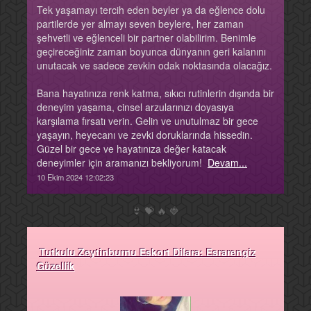
Tek yaşamayı tercih eden beyler ya da eğlence dolu
partilerde yer almayı seven beylere, her zaman
şehvetli ve eğlenceli bir partner olabilirim. Benimle
geçireceğiniz zaman boyunca dünyanın geri kalanını
unutacak ve sadece zevkin odak noktasında olacağız.
Bana hayatınıza renk katma, sıkıcı rutinlerin dışında bir
deneyim yaşama, cinsel arzularınızı doyasıya
karşılama fırsatı verin. Gelin ve unutulmaz bir gece
yaşayın, heyecanı ve zevki doruklarında hissedin.
Güzel bir gece ve hayatınıza değer katacak
deneyimler için aramanızı bekliyorum!
Devam...
10 Ekim 2024 12:02:23
👙
💝
🔥
🍓
Tutkulu Zeytinburnu Eskort Dilara: Esrarengiz
Güzellik