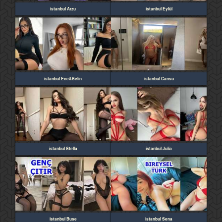
istanbul Arzu
istanbul Eylül
istanbul Ece&Selin
istanbul Cansu
istanbul Stella
istanbul Julia
istanbul Buse
istanbul Sena