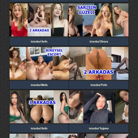
istanbul Selin
istanbul Dinara
istanbul Melis
istanbul Pelin
istanbul Selin
istanbul Yağmur