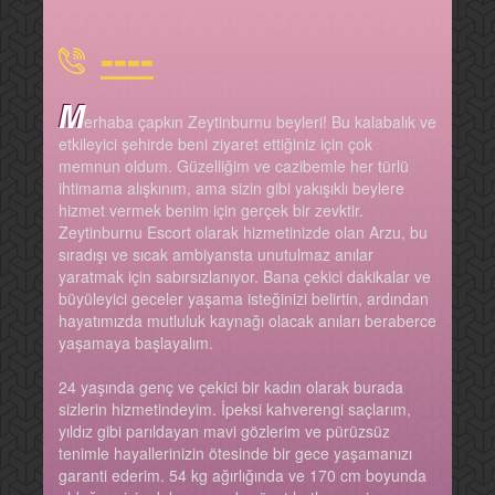
----
M
erhaba çapkın Zeytinburnu beyleri! Bu kalabalık ve
etkileyici şehirde beni ziyaret ettiğiniz için çok
memnun oldum. Güzelliğim ve cazibemle her türlü
ihtimama alışkınım, ama sizin gibi yakışıklı beylere
hizmet vermek benim için gerçek bir zevktir.
Zeytinburnu Escort olarak hizmetinizde olan Arzu, bu
sıradışı ve sıcak ambiyansta unutulmaz anılar
yaratmak için sabırsızlanıyor. Bana çekici dakikalar ve
büyüleyici geceler yaşama isteğinizi belirtin, ardından
hayatımızda mutluluk kaynağı olacak anıları beraberce
yaşamaya başlayalım.
24 yaşında genç ve çekici bir kadın olarak burada
sizlerin hizmetindeyim. İpeksi kahverengi saçlarım,
yıldız gibi parıldayan mavi gözlerim ve pürüzsüz
tenimle hayallerinizin ötesinde bir gece yaşamanızı
garanti ederim. 54 kg ağırlığında ve 170 cm boyunda