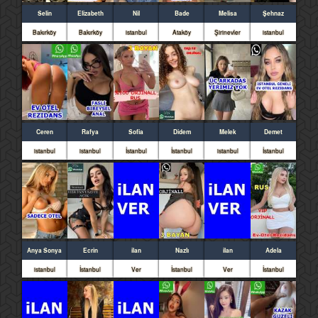
Selin
Elizabeth
Nil
Bade
Melisa
Şehnaz
Bakırköy
Bakırköy
istanbul
Ataköy
Şirinevler
istanbul
Ceren
Rafya
Sofia
Didem
Melek
Demet
istanbul
istanbul
İstanbul
İstanbul
istanbul
İstanbul
Anya Sonya
Ecrin
ilan
Nazlı
ilan
Adela
istanbul
İstanbul
Ver
İstanbul
Ver
İstanbul