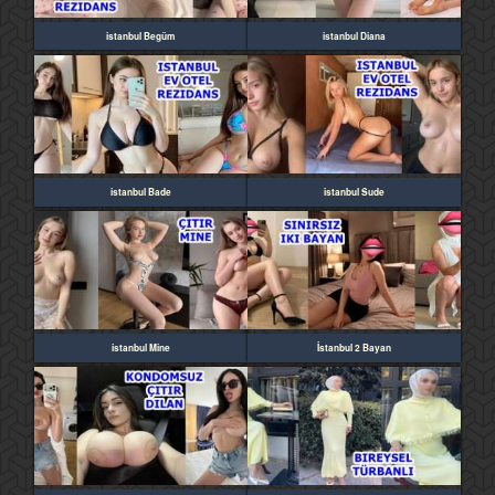
istanbul Begüm
istanbul Diana
istanbul Bade
istanbul Sude
istanbul Mine
İstanbul 2 Bayan