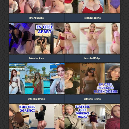
istanbul Ada
istanbul Zarina
istanbul Alev
istanbul Fulya
istanbul Deren
istanbul Beren