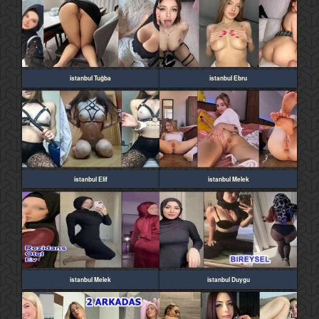
istanbul Tuğba
istanbul Ebru
istanbul Elif
istanbul Melek
istanbul Melek
istanbul Duygu