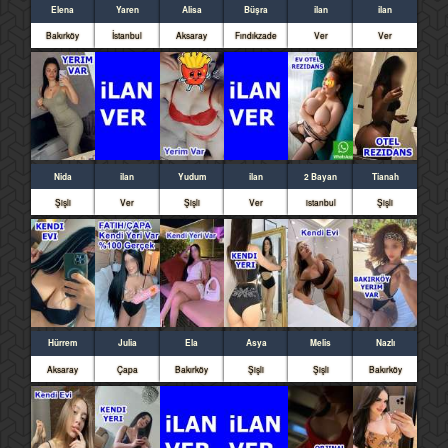
Elena
Yaren
Alisa
Büşra
ilan
ilan
Bakırköy
İstanbul
Aksaray
Fındıkzade
Ver
Ver
Nida
ilan
Yudum
ilan
2 Bayan
Tianah
Şişli
Ver
Şişli
Ver
istanbul
Şişli
Hürrem
Julia
Ela
Asya
Melis
Nazlı
Aksaray
Çapa
Bakırköy
Şişli
Şişli
Bakırköy