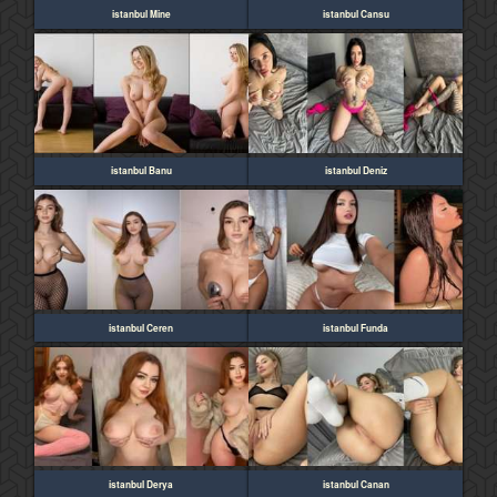
istanbul Mine
istanbul Cansu
istanbul Banu
istanbul Deniz
istanbul Ceren
istanbul Funda
istanbul Derya
istanbul Canan