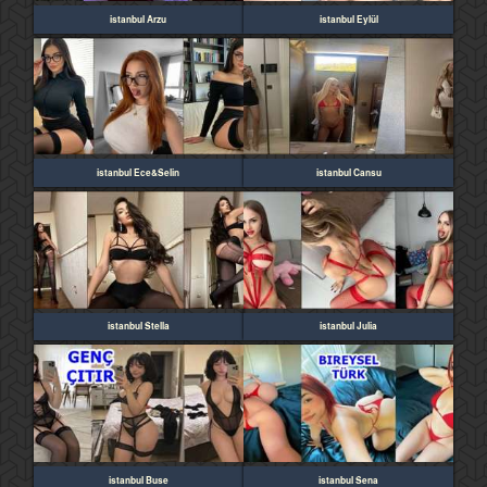
istanbul Arzu
istanbul Eylül
istanbul Ece&Selin
istanbul Cansu
istanbul Stella
istanbul Julia
istanbul Buse
istanbul Sena