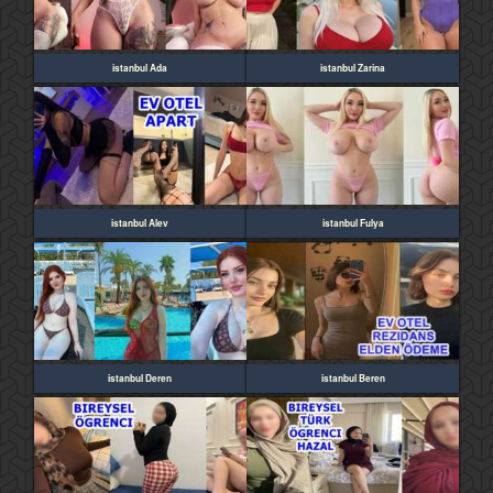
istanbul Ada
istanbul Zarina
istanbul Alev
istanbul Fulya
istanbul Deren
istanbul Beren