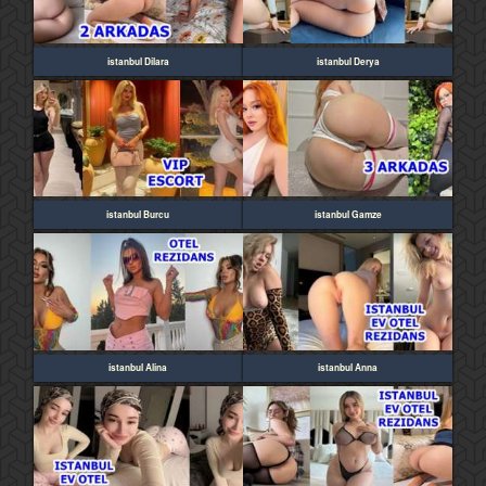
istanbul Dilara
istanbul Derya
istanbul Burcu
istanbul Gamze
istanbul Alina
istanbul Anna