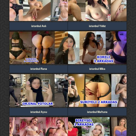
istanbul Aslı
istanbul Yıldız
istanbul Rana
istanbul Mika
istanbul Aysu
istanbul Maftuna