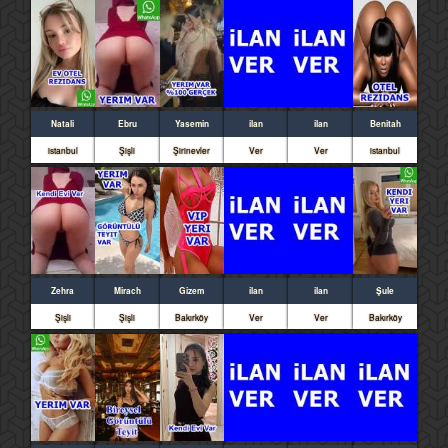
Natali
Ebru
Yasemin
ilan
ilan
Benitah
istanbul
Şişli
Şirinevler
Ver
Ver
istanbul
Zehra
Mirach
Gizem
ilan
ilan
Şule
Şişli
Şişli
Bakırköy
Ver
Ver
Bakırköy