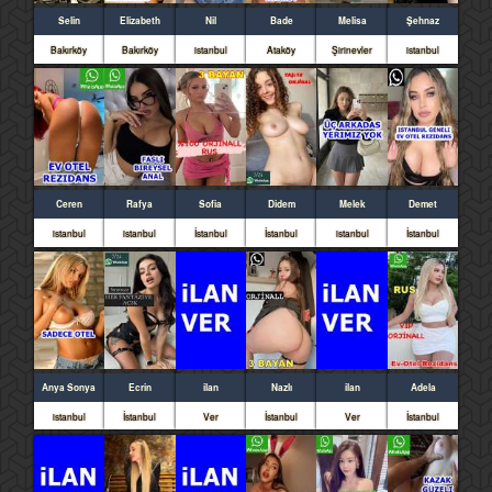
Selin
Elizabeth
Nil
Bade
Melisa
Şehnaz
Bakırköy
Bakırköy
istanbul
Ataköy
Şirinevler
istanbul
Ceren
Rafya
Sofia
Didem
Melek
Demet
istanbul
istanbul
İstanbul
İstanbul
istanbul
İstanbul
Anya Sonya
Ecrin
ilan
Nazlı
ilan
Adela
istanbul
İstanbul
Ver
İstanbul
Ver
İstanbul