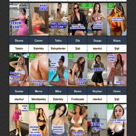
Diyana
Canan
Tutku
Eliz
Duygu
Büşra
Taksim
Bakırköy
Bahçelievler
Şişli
istanbul
Şişli
Gamze
Merve
Mitra
Beren
Reyhan
Ceren
istanbul
Mecidiyeköy
Bakırköy
Fındıkzade
istanbul
Şişli