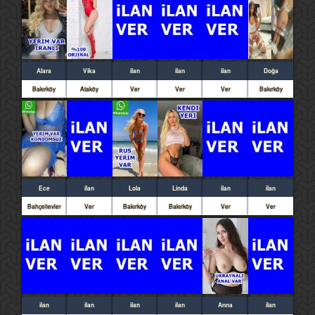
Alara
Vika
ilan
ilan
ilan
Doğa
Bakırköy
Ataköy
Ver
Ver
Ver
Bakırköy
Ece
ilan
Lola
Linda
ilan
ilan
Bahçelievler
Ver
Bakırköy
Bakırköy
Ver
Ver
ilan
ilan
ilan
ilan
Anna
ilan