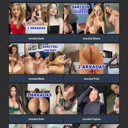
istanbul Selin
istanbul Dinara
istanbul Melis
istanbul Pelin
istanbul Selin
istanbul Yağmur