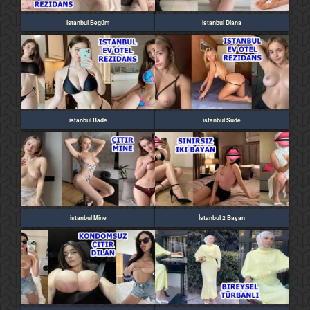
istanbul Begüm
istanbul Diana
istanbul Bade
istanbul Sude
istanbul Mine
İstanbul 2 Bayan