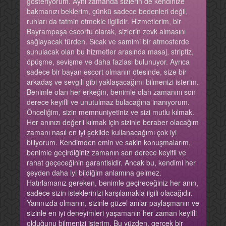
gösteriyorum. Aynı zamanda sizlerin de kendinize
bakmanızı beklerim, çünkü sadece bedenleri değil,
ruhları da tatmin etmekle ilgilidir. Hizmetlerim, bir
Bayrampaşa escortu olarak, sizlerin zevk almasını
sağlayacak türden. Sıcak ve samimi bir atmosferde
sunulacak olan bu hizmetler arasında masaj, striptiz,
öpüşme, sevişme ve daha fazlası bulunuyor. Ayrıca
sadece bir bayan escort olmanın ötesinde, size bir
arkadaş ve sevgili gibi yaklaşacağımı bilmenizi isterim.
Benimle olan her erkeğin, benimle olan zamanını son
derece keyifli ve unutulmaz bulacağına inanıyorum.
Önceliğim, sizin memnuniyetiniz ve sizi mutlu kılmak.
Her anınızı değerli kılmak için sizinle beraber olacağım
zamanı nasıl en iyi şekilde kullanacağımı çok iyi
biliyorum. Kendimden emin ve sakin konuşmalarım,
benimle geçirdiğiniz zamanın son derece keyifli ve
rahat geçeceğinin garantisidir. Ancak bu, kendimi her
şeyden daha iyi bildiğim anlamına gelmez.
Hatırlamanız gereken, benimle geçireceğiniz her anın,
sadece sizin isteklerinizi karşılamakla ilgili olacağıdır.
Yanınızda olmanın, sizinle güzel anılar paylaşmanın ve
sizinle en iyi deneyimleri yaşamanın her zaman keyifli
olduğunu bilmenizi isterim. Bu yüzden, gerçek bir