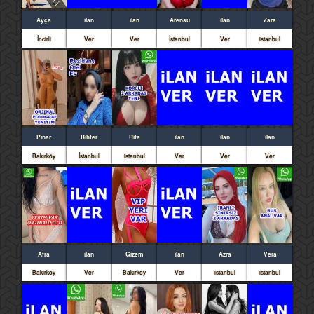
Ayça
ilan
ilan
Arensu
ilan
Zara
İncirli
Ver
Ver
İstanbul
Ver
istanbul
Pınar
Bihter
Rita
ilan
ilan
ilan
Bakırköy
İstanbul
istanbul
Ver
Ver
Ver
Afra
ilan
Gizem
ilan
Azra
Vera
Bakırköy
Ver
Bakırköy
Ver
istanbul
istanbul