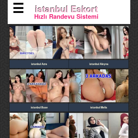
☰
istanbul Eskort
Hızlı Randevu Sistemi
istanbul Azra
istanbul Aleyna
istanbul Buse
istanbul Melis