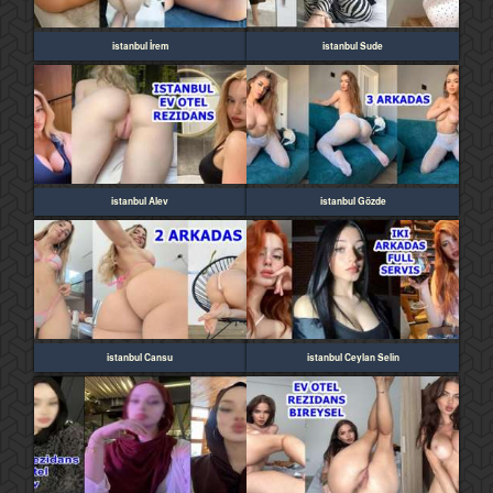
istanbul İrem
istanbul Sude
istanbul Alev
istanbul Gözde
istanbul Cansu
istanbul Ceylan Selin