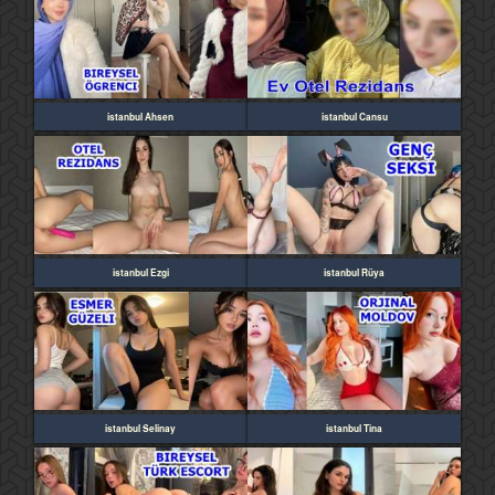
istanbul Ahsen
istanbul Cansu
istanbul Ezgi
istanbul Rüya
istanbul Selinay
istanbul Tina