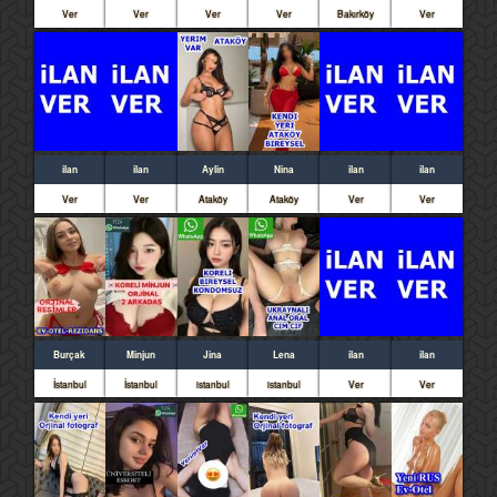
Ver
Ver
Ver
Ver
Bakırköy
Ver
ilan
ilan
Aylin
Nina
ilan
ilan
Ver
Ver
Ataköy
Ataköy
Ver
Ver
Burçak
Minjun
Jina
Lena
ilan
ilan
İstanbul
İstanbul
istanbul
istanbul
Ver
Ver