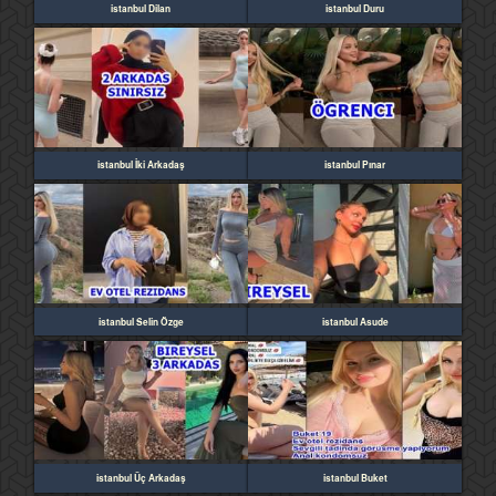
istanbul Dilan
istanbul Duru
istanbul İki Arkadaş
istanbul Pınar
istanbul Selin Özge
istanbul Asude
istanbul Üç Arkadaş
istanbul Buket