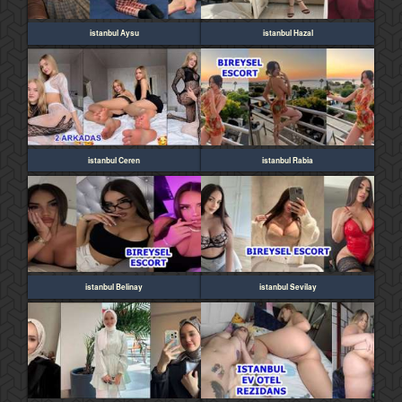
istanbul Aysu
istanbul Hazal
istanbul Ceren
istanbul Rabia
istanbul Belinay
istanbul Sevilay