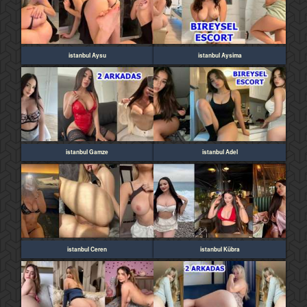
istanbul Aysu
istanbul Aysima
istanbul Gamze
istanbul Adel
istanbul Ceren
istanbul Kübra