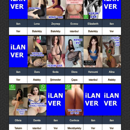
ilan
Lena
Zeynep
Ecesu
Elizabeth
ilan
Ver
Bakırköy
Bakırköy
istanbul
Bakırköy
Ver
ilan
Duru
Seda
Diora
Hatsumi
Alina
Ver
Ataköy
Şirinevler
Çapa
istanbul
Ataköy
Olivia
Damla
ilan
Canfeza
ilan
ilan
Taksim
istanbul
Ver
Mecidiyeköy
Ver
Ver