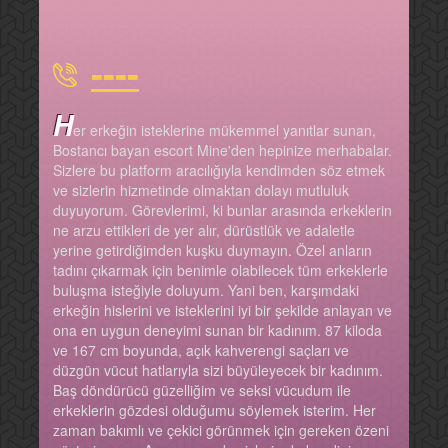
----
H
er erkeğin isteklerine mükemmel yanıtlar sunan,
Bostancı bayan escort Mine'den hepinize merhabalar.
Sizlere bu platform aracılığıyla kendimden söz etmek
ve sizlerin hizmetinde olmaktan dolayı mutluluk
duyuyorum. Görevlerimi, ki bunlar arasında erkeklerin
ne arzu ettikleri de yer alır, dürüstlük ve adaletle
yerine getirdiğimden kuşku duymayın. Özel anların
tadını çıkarmak için benimle olabilecek tüm erkeklerle
buluşma isteğiyle doluyum. Yani ben, karşımdaki
erkeğin hislerini ve isteklerini iyi bir şekilde anlayan ve
ona en uygun deneyimi sunan bir kadınım. 87 kiloda
ve 167 cm boyunda, açık kahverengi saçları ve
düzgün vücut hatlarıyla sizi büyüleyecek bir kadınım.
Baş döndürücü güzelliğim ve seksi vücudum ile
erkeklerin gözdesi olduğumu söylemek isterim. Her
zaman bakımlı ve çekici görünmek için gereken özeni