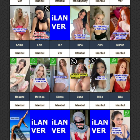
Ver
istanbul
istanbul
Mecidiyeköy
istanbul
Ver
Selda
Lale
ilan
irina
Arzu
Milena
istanbul
istanbul
Ver
istanbul
istanbul
istanbul
Hasumi
Melissa
Kübra
Luna
Mika
Dila
istanbul
istanbul
istanbul
istanbul
istanbul
istanbul