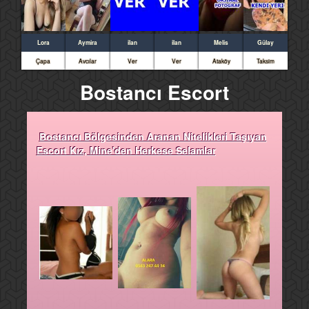
Lora
Aymira
ilan
ilan
Melis
Gülay
Çapa
Avcılar
Ver
Ver
Ataköy
Taksim
Bostancı Escort
Bostancı Bölgesinden Aranan Nitelikleri Taşıyan
Escort Kız, Mine'den Herkese Selamlar