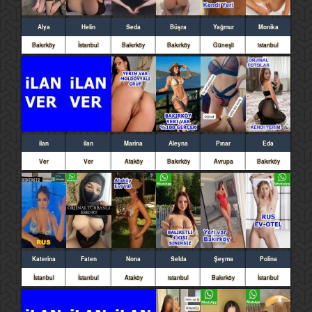
Alya
Helin
Seda
Büşra
Yağmur
Monika
Bakırköy
İstanbul
Bakırköy
Bakırköy
Güneşli
istanbul
ilan
ilan
Marina
Aleyna
Pınar
Eda
Ver
Ver
Ataköy
Bakırköy
Avrupa
Bakırköy
Katerina
Faten
Nona
Selda
Şeyma
Polina
İstanbul
İstanbul
Ataköy
istanbul
Bakırköy
İstanbul