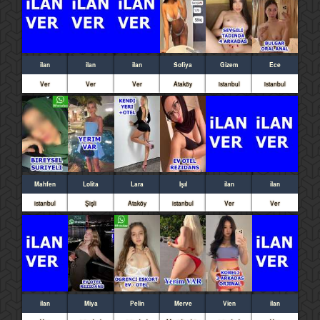
ilan
ilan
ilan
Sofiya
Gizem
Ece
Ver
Ver
Ver
Ataköy
istanbul
istanbul
Mahfen
Lolita
Lara
Işıl
ilan
ilan
istanbul
Şişli
Ataköy
istanbul
Ver
Ver
ilan
Miya
Pelin
Merve
Vien
ilan