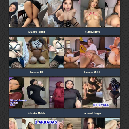
istanbul Tuğba
istanbul Ebru
istanbul Elif
istanbul Melek
istanbul Melek
istanbul Duygu