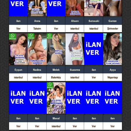
ilan
Anna
ilan
Ahsen
Satosaki
Gamze
Ver
Taksim
Ver
istanbul
istanbul
Şirinevler
Eyşan
Nadina
Melek
Suzanna
ilan
Ayça
istanbul
istanbul
Bakırköy
istanbul
Ver
Nişantaşı
ilan
ilan
Masal
ilan
ilan
ilan
Ver
Ver
istanbul
Ver
Ver
Ver