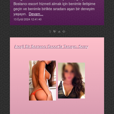
Bostancı escort hizmeti almak için benimle iletişime
geçin ve benimle birlikte sıradanı aşan bir deneyim
yaşayın.
Devam...
13 Eylül 2024 12:41:40
👙
💝
🔥
🍓
Ateşli Bir Bostancı Escort'la Tanışın: Seray