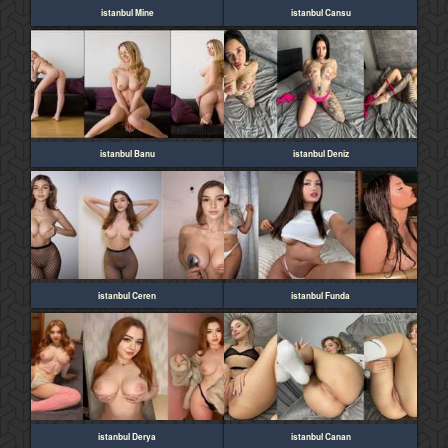
istanbul Mine
istanbul Cansu
istanbul Banu
istanbul Deniz
istanbul Ceren
istanbul Funda
istanbul Derya
istanbul Canan