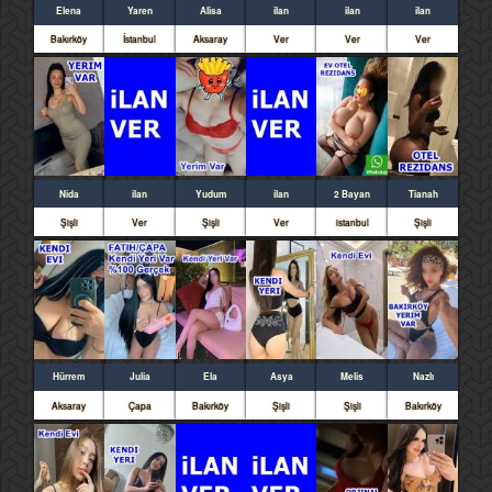
Elena
Yaren
Alisa
ilan
ilan
ilan
Bakırköy
İstanbul
Aksaray
Ver
Ver
Ver
Nida
ilan
Yudum
ilan
2 Bayan
Tianah
Şişli
Ver
Şişli
Ver
istanbul
Şişli
Hürrem
Julia
Ela
Asya
Melis
Nazlı
Aksaray
Çapa
Bakırköy
Şişli
Şişli
Bakırköy