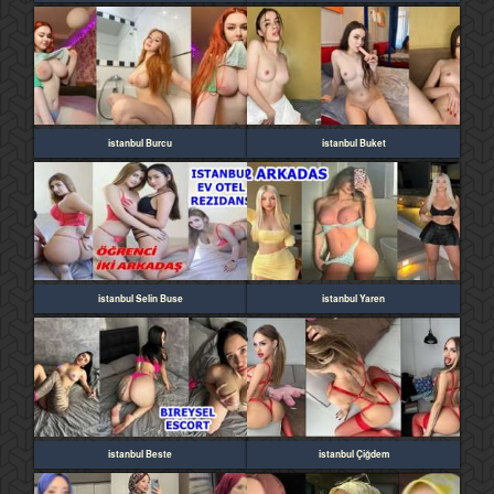
istanbul Burcu
istanbul Buket
istanbul Selin Buse
istanbul Yaren
istanbul Beste
istanbul Çiğdem