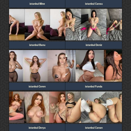
istanbul Mine
istanbul Cansu
istanbul Banu
istanbul Deniz
istanbul Ceren
istanbul Funda
istanbul Derya
istanbul Canan