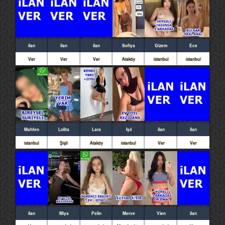
ilan
ilan
ilan
Sofiya
Gizem
Ece
Ver
Ver
Ver
Ataköy
istanbul
istanbul
Mahfen
Lolita
Lara
Işıl
ilan
ilan
istanbul
Şişli
Ataköy
istanbul
Ver
Ver
ilan
Miya
Pelin
Merve
Vien
ilan