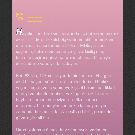
----
H
ayatının en hareketli anlarından birini yaşamaya ne
dersiniz? Ben, Halkalı bölgesinin en aktif, enerjik ve
unutulmaz escortlarından biriyim. Etkileyici sarı
saçlarım, bakımlı vücudum ve çekici kişiliğimle,
benimle geçireceğiniz her anı unutulmaz bir anıya
dönüştürme vaadiyle buradayım.
Ben 83 kilo, 176 cm boyunda bir kadınım. Her gün
aktif bir yaşam sürdürmeyi tercih ederim. Günlük
yaşantımı, alışveriş yapmayı, kişisel bakımıma dikkat
etmeyi ve elbette benimle vakit geçirmek isteyen
beylerle harcamayı seviyorum. Size sadece
unutulmaz bir deneyim sunmakla kalmayıp aynı
zamanda her anınızda size eşlik edebilir, gecelerinizi
güzelleştirebilirim.
Randevularıma özenle hazırlanmayı severim, bu