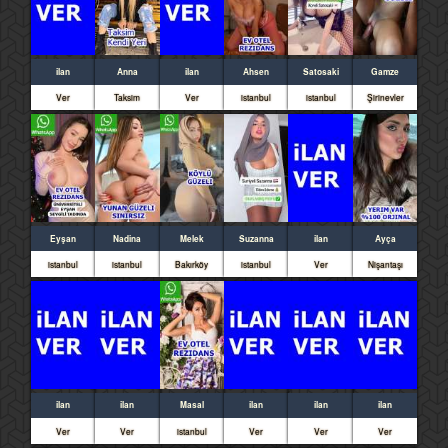
ilan
Anna
ilan
Ahsen
Satosaki
Gamze
Ver
Taksim
Ver
istanbul
istanbul
Şirinevler
Eyşan
Nadina
Melek
Suzanna
ilan
Ayça
istanbul
istanbul
Bakırköy
istanbul
Ver
Nişantaşı
ilan
ilan
Masal
ilan
ilan
ilan
Ver
Ver
istanbul
Ver
Ver
Ver