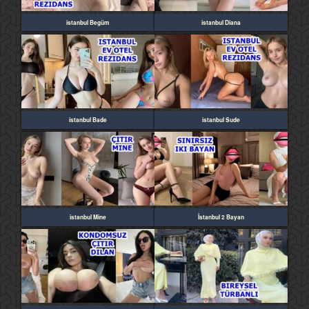
istanbul Begüm
istanbul Diana
istanbul Bade
istanbul Sude
istanbul Mine
İstanbul 2 Bayan