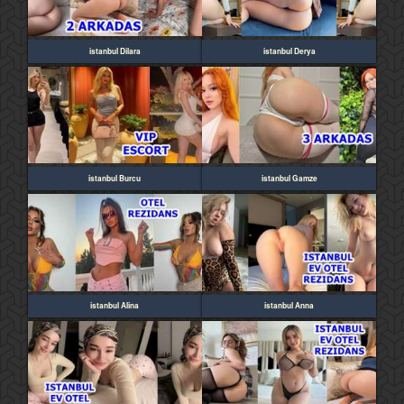
istanbul Dilara
istanbul Derya
istanbul Burcu
istanbul Gamze
istanbul Alina
istanbul Anna