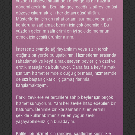
yüzden randevu saatimden önce geniş bir hazırlık
dönemi geçiririm. Benimle geçireceğiniz süreyi en üst
düzeye çıkarmak için her detayı düşünürüm.
Müşterilerim için en rahat ortamı sunmak ve onların
konforunu sağlamak benim için çok önemlidir. Bu
yüzden gelen misafirlerimi en iyi şekilde memnun
etmek için çeşitli ürünler alırım.
İsterseniz evimde ağırlayabilirim veya sizin tercih
ettiğiniz bir yerde buluşabilirim. Hizmetlerim arasında
rahatlamak ve keyif almak isteyen beyler için özel ve
erotik masajlar da bulunuyor. Daha fazla keyif almak
için tüm hizmetlerimde olduğu gibi masaj hizmetimde
de sizi baştan çıkarıcı iç çamaşırlarımla
karşılamaktayım.
Farklı zevklere ve tercihlere sahip beyler için birçok
hizmet sunuyorum. Yani her zevke hitap edebilen bir
hatunum. Benimle birlikte zamanınızı en verimli
şekilde kullanabilmeniz ve en yoğun zevki
yaşayabilmeniz için buradayım.
Kaliteli bir hizmet için randevu saatlerine kesinlikle