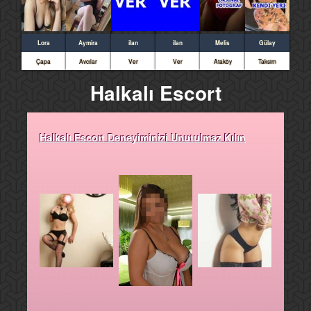
Lora
Aymira
ilan
ilan
Melis
Gülay
Çapa
Avcılar
Ver
Ver
Ataköy
Taksim
Halkalı Escort
Halkalı Escort Deneyiminizi Unutulmaz Kılın