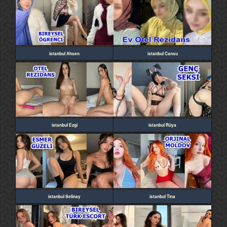
istanbul Ahsen
istanbul Cansu
istanbul Ezgi
istanbul Rüya
istanbul Selinay
istanbul Tina