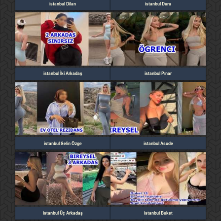
istanbul Dilan
istanbul Duru
istanbul İki Arkadaş
istanbul Pınar
istanbul Selin Özge
istanbul Asude
istanbul Üç Arkadaş
istanbul Buket