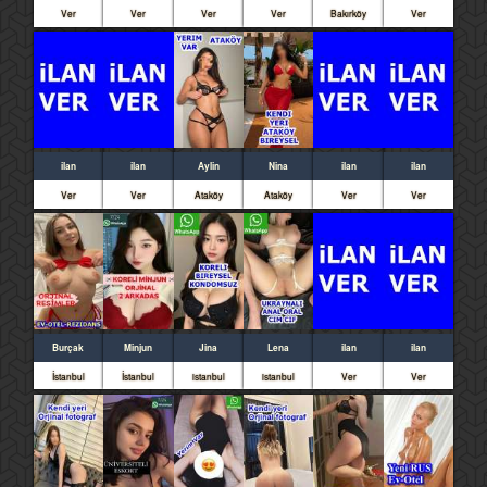
Ver
Ver
Ver
Ver
Bakırköy
Ver
ilan
ilan
Aylin
Nina
ilan
ilan
Ver
Ver
Ataköy
Ataköy
Ver
Ver
Burçak
Minjun
Jina
Lena
ilan
ilan
İstanbul
İstanbul
istanbul
istanbul
Ver
Ver