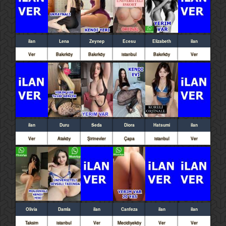
ilan
Lena
Zeynep
Ecesu
Elizabeth
ilan
Ver
Bakırköy
Bakırköy
istanbul
Bakırköy
Ver
ilan
Duru
Seda
Diora
Hatsumi
ilan
Ver
Ataköy
Şirinevler
Çapa
istanbul
Ver
Olivia
Damla
ilan
Canfeza
ilan
ilan
Taksim
istanbul
Ver
Mecidiyeköy
Ver
Ver