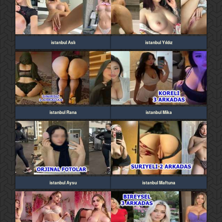
istanbul Aslı
istanbul Yıldız
istanbul Rana
istanbul Mika
istanbul Aysu
istanbul Maftuna