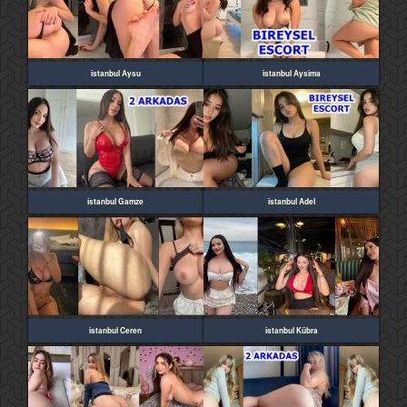
istanbul Aysu
istanbul Aysima
istanbul Gamze
istanbul Adel
istanbul Ceren
istanbul Kübra