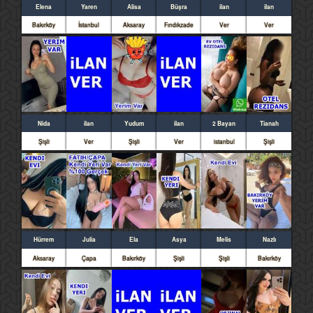
Elena
Yaren
Alisa
Büşra
ilan
ilan
Bakırköy
İstanbul
Aksaray
Fındıkzade
Ver
Ver
Nida
ilan
Yudum
ilan
2 Bayan
Tianah
Şişli
Ver
Şişli
Ver
istanbul
Şişli
Hürrem
Julia
Ela
Asya
Melis
Nazlı
Aksaray
Çapa
Bakırköy
Şişli
Şişli
Bakırköy