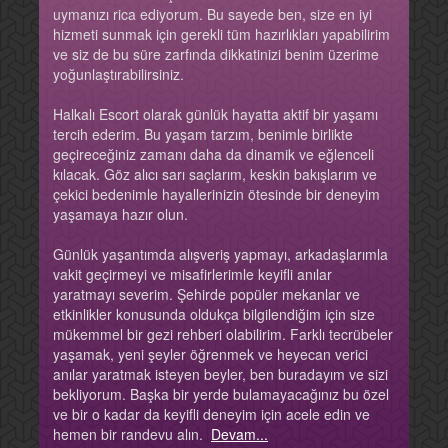
uymanızı rica ediyorum. Bu sayede ben, size en iyi
hizmeti sunmak için gerekli tüm hazırlıkları yapabilirim
ve siz de bu süre zarfında dikkatinizi benim üzerime
yoğunlaştırabilirsiniz.
Halkalı Escort olarak günlük hayatta aktif bir yaşamı
tercih ederim. Bu yaşam tarzım, benimle birlikte
geçireceğiniz zamanı daha da dinamik ve eğlenceli
kılacak. Göz alıcı sarı saçlarım, keskin bakışlarım ve
çekici bedenimle hayallerinizin ötesinde bir deneyim
yaşamaya hazır olun.
Günlük yaşantımda alışveriş yapmayı, arkadaşlarımla
vakit geçirmeyi ve misafirlerimle keyifli anılar
yaratmayı severim. Şehirde popüler mekanlar ve
etkinlikler konusunda oldukça bilgilendiğim için size
mükemmel bir gezi rehberi olabilirim. Farklı tecrübeler
yaşamak, yeni şeyler öğrenmek ve heyecan verici
anılar yaratmak isteyen beyler, ben buradayım ve sizi
bekliyorum. Başka bir yerde bulamayacağınız bu özel
ve bir o kadar da keyifli deneyim için acele edin ve
hemen bir randevu alın.
Devam...