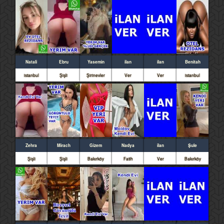
Natali
Ebru
Yasemin
ilan
ilan
Benitah
istanbul
Şişli
Şirinevler
Ver
Ver
istanbul
Zehra
Mirach
Gizem
Nadya
ilan
Şule
Şişli
Şişli
Bakırköy
Fatih
Ver
Bakırköy