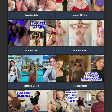
istanbul Ada
istanbul Zarina
istanbul Alev
istanbul Fulya
istanbul Deren
istanbul Beren