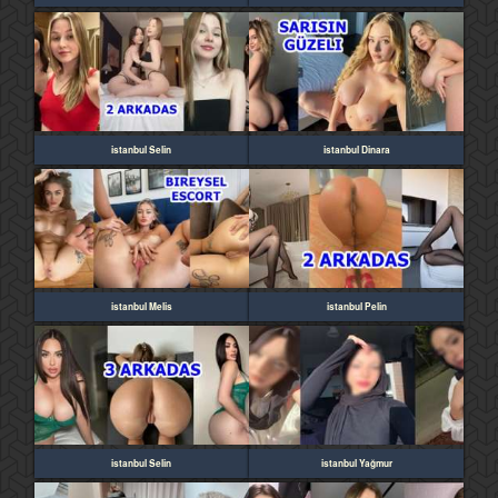
istanbul Selin
istanbul Dinara
istanbul Melis
istanbul Pelin
istanbul Selin
istanbul Yağmur