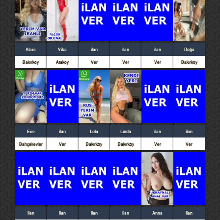
Alara
Vika
ilan
ilan
ilan
Doğa
Bakırköy
Ataköy
Ver
Ver
Ver
Bakırköy
Ece
ilan
Lola
Linda
ilan
ilan
Bahçelievler
Ver
Bakırköy
Bakırköy
Ver
Ver
ilan
ilan
ilan
ilan
Anna
ilan