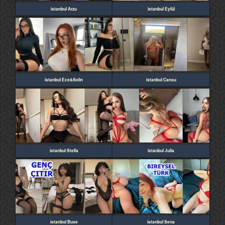
istanbul Arzu
istanbul Eylül
istanbul Ece&Selin
istanbul Cansu
istanbul Stella
istanbul Julia
istanbul Buse
istanbul Sena