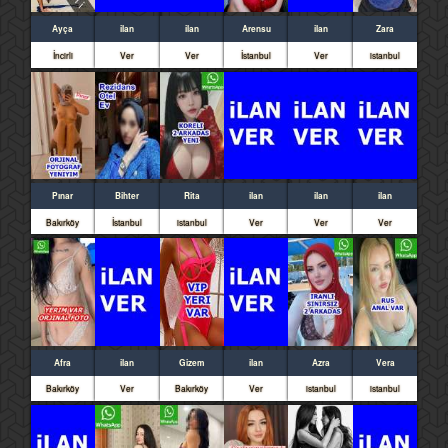
Ayça
ilan
ilan
Arensu
ilan
Zara
İncirli
Ver
Ver
İstanbul
Ver
istanbul
Pınar
Bihter
Rita
ilan
ilan
ilan
Bakırköy
İstanbul
istanbul
Ver
Ver
Ver
Afra
ilan
Gizem
ilan
Azra
Vera
Bakırköy
Ver
Bakırköy
Ver
istanbul
istanbul