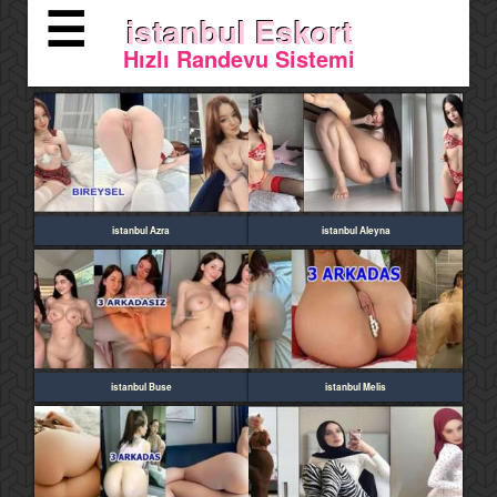
☰
istanbul Eskort
Hızlı Randevu Sistemi
istanbul Azra
istanbul Aleyna
istanbul Buse
istanbul Melis