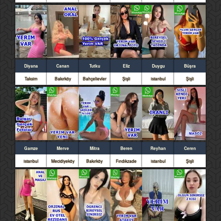
Diyana
Canan
Tutku
Eliz
Duygu
Büşra
Taksim
Bakırköy
Bahçelievler
Şişli
istanbul
Şişli
Gamze
Merve
Mitra
Beren
Reyhan
Ceren
istanbul
Mecidiyeköy
Bakırköy
Fındıkzade
istanbul
Şişli