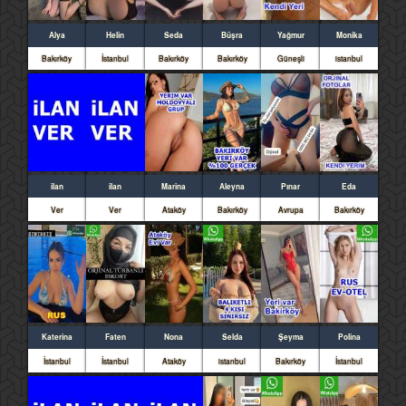
Alya
Helin
Seda
Büşra
Yağmur
Monika
Bakırköy
İstanbul
Bakırköy
Bakırköy
Güneşli
istanbul
ilan
ilan
Marina
Aleyna
Pınar
Eda
Ver
Ver
Ataköy
Bakırköy
Avrupa
Bakırköy
Katerina
Faten
Nona
Selda
Şeyma
Polina
İstanbul
İstanbul
Ataköy
istanbul
Bakırköy
İstanbul