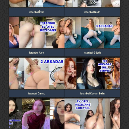
istanbul İrem
istanbul Sude
istanbul Alev
istanbul Gözde
istanbul Cansu
istanbul Ceylan Selin