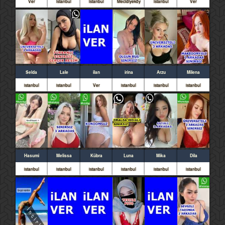
Ver
istanbul
istanbul
Mecidiyeköy
istanbul
Ver
Selda
Lale
ilan
irina
Arzu
Milena
istanbul
istanbul
Ver
istanbul
istanbul
istanbul
Hasumi
Melissa
Kübra
Luna
Mika
Dila
istanbul
istanbul
istanbul
istanbul
istanbul
istanbul