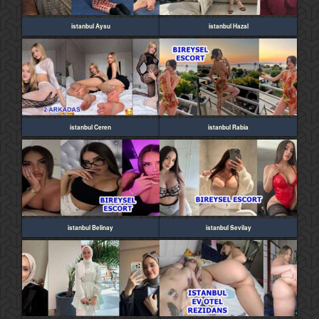
istanbul Aysu
istanbul Hazal
istanbul Ceren
istanbul Rabia
istanbul Belinay
istanbul Sevilay