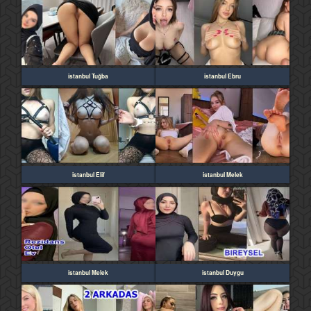
istanbul Tuğba
istanbul Ebru
istanbul Elif
istanbul Melek
istanbul Melek
istanbul Duygu