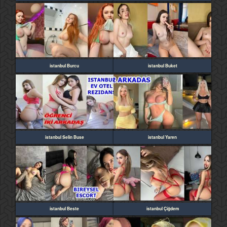
istanbul Burcu
istanbul Buket
istanbul Selin Buse
istanbul Yaren
istanbul Beste
istanbul Çiğdem