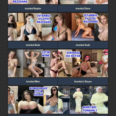
istanbul Begüm
istanbul Diana
istanbul Bade
istanbul Sude
istanbul Mine
İstanbul 2 Bayan