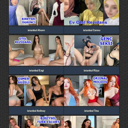
istanbul Ahsen
istanbul Cansu
istanbul Ezgi
istanbul Rüya
istanbul Selinay
istanbul Tina