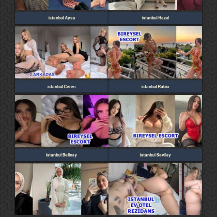
istanbul Aysu
istanbul Hazal
istanbul Ceren
istanbul Rabia
istanbul Belinay
istanbul Sevilay