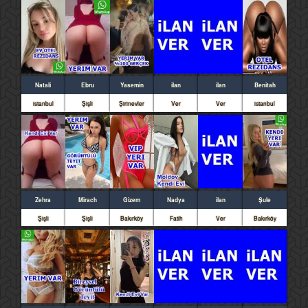
Natali
Ebru
Yasemin
ilan
ilan
Benitah
istanbul
Şişli
Şirinevler
Ver
Ver
istanbul
Zehra
Mirach
Gizem
Nadya
ilan
Şule
Şişli
Şişli
Bakırköy
Fatih
Ver
Bakırköy