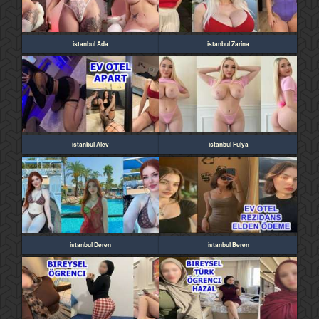
istanbul Ada
istanbul Zarina
istanbul Alev
istanbul Fulya
istanbul Deren
istanbul Beren