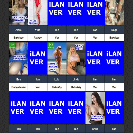
Alara
Vika
ilan
ilan
ilan
Doğa
Bakırköy
Ataköy
Ver
Ver
Ver
Bakırköy
Ece
ilan
Lola
Linda
ilan
ilan
Bahçelievler
Ver
Bakırköy
Bakırköy
Ver
Ver
ilan
ilan
ilan
ilan
Anna
ilan