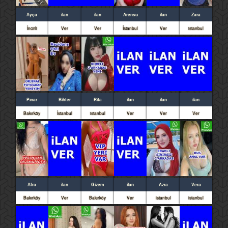
Ayça
ilan
ilan
Arensu
ilan
Zara
İncirli
Ver
Ver
İstanbul
Ver
istanbul
Pınar
Bihter
Rita
ilan
ilan
ilan
Bakırköy
İstanbul
istanbul
Ver
Ver
Ver
Afra
ilan
Gizem
ilan
Azra
Vera
Bakırköy
Ver
Bakırköy
Ver
istanbul
istanbul