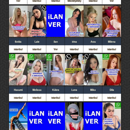
Ver
istanbul
istanbul
Mecidiyeköy
istanbul
Ver
Selda
Lale
ilan
irina
Arzu
Milena
istanbul
istanbul
Ver
istanbul
istanbul
istanbul
Hasumi
Melissa
Kübra
Luna
Mika
Dila
istanbul
istanbul
istanbul
istanbul
istanbul
istanbul