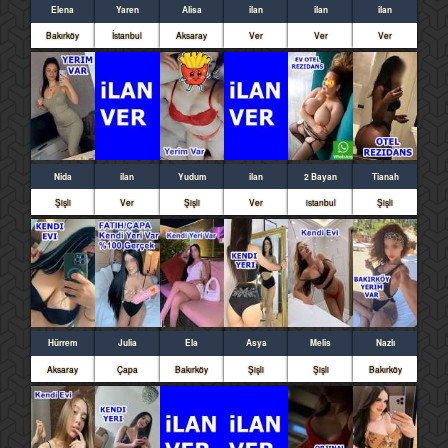
Elena
Yaren
Alisa
ilan
ilan
ilan
Bakırköy
İstanbul
Aksaray
Ver
Ver
Ver
Nida
ilan
Yudum
ilan
2 Bayan
Tianah
Şişli
Ver
Şişli
Ver
istanbul
Şişli
Hürrem
Julia
Ela
Asya
Melis
Nazlı
Aksaray
Çapa
Bakırköy
Şişli
Şişli
Bakırköy