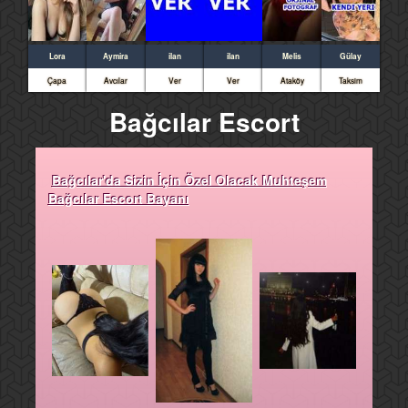
Lora
Aymira
ilan
ilan
Melis
Gülay
Çapa
Avcılar
Ver
Ver
Ataköy
Taksim
Bağcılar Escort
Bağcılar'da Sizin İçin Özel Olacak Muhteşem
Bağcılar Escort Bayanı