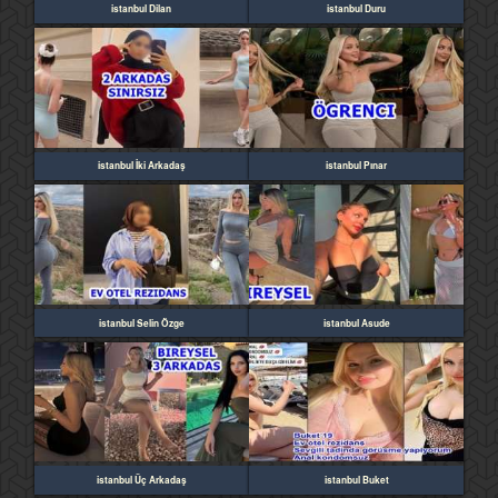
istanbul Dilan
istanbul Duru
istanbul İki Arkadaş
istanbul Pınar
istanbul Selin Özge
istanbul Asude
istanbul Üç Arkadaş
istanbul Buket