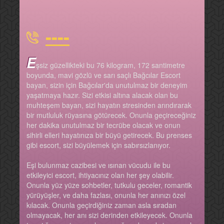
----
E
şsiz güzellikteki bu 76 kilogram, 172 santimetre
boyunda, mavi gözlü ve sarı saçlı Bağcılar Escort
bayan, sizin için Bağcılar'da unutulmaz bir deneyim
yaşatmaya hazır. Sizi etkisi altına alacak olan bu
muhteşem bayan, sizi hayatın stresinden arındırarak
bir mutluluk rüyasına götürecek. Onunla geçireceğiniz
her dakika unutulmaz bir tecrübe olacak ve onun
sihirli elleri hayatınıza bir büyü getirecek. Bu prenses
gibi escort, sizi büyülemek için sabırsızlanıyor.
Eşi bulunmaz cazibesi ve ısınan vücudu ile bu
etkileyici escort, ihtiyacınız olan her şey olabilir.
Onunla yüz yüze sohbetler, tutkulu geceler, romantik
yürüyüşler, ve daha fazlası, onunla her anınızı özel
kılacak. Onunla geçirdiğiniz zaman asla sıradan
olmayacak, her anı sizi derinden etkileyecek. Onunla