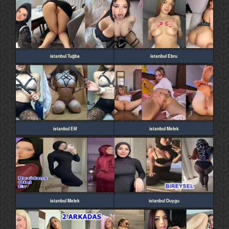
istanbul Tuğba
istanbul Ebru
istanbul Elif
istanbul Melek
istanbul Melek
istanbul Duygu