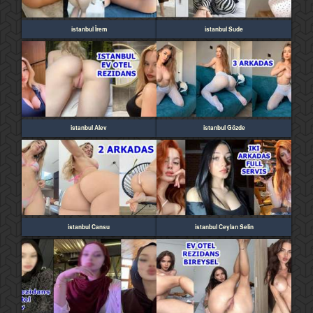
istanbul İrem
istanbul Sude
istanbul Alev
istanbul Gözde
istanbul Cansu
istanbul Ceylan Selin