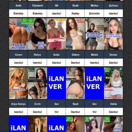
Selin
Elizabeth
Nil
Bade
Melisa
Şehnaz
Bakırköy
Bakırköy
istanbul
Ataköy
Şirinevler
istanbul
Ceren
Rafya
Sofia
Didem
Melek
Demet
istanbul
istanbul
İstanbul
İstanbul
istanbul
İstanbul
Anya Sonya
Ecrin
ilan
Nazlı
ilan
Adela
istanbul
İstanbul
Ver
İstanbul
Ver
İstanbul