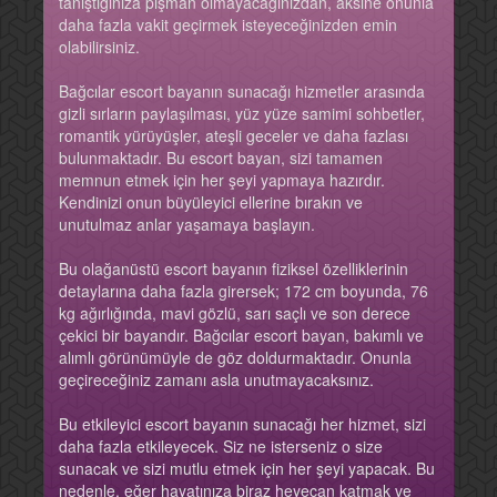
tanıştığınıza pişman olmayacağınızdan, aksine onunla
daha fazla vakit geçirmek isteyeceğinizden emin
olabilirsiniz.
Bağcılar escort bayanın sunacağı hizmetler arasında
gizli sırların paylaşılması, yüz yüze samimi sohbetler,
romantik yürüyüşler, ateşli geceler ve daha fazlası
bulunmaktadır. Bu escort bayan, sizi tamamen
memnun etmek için her şeyi yapmaya hazırdır.
Kendinizi onun büyüleyici ellerine bırakın ve
unutulmaz anlar yaşamaya başlayın.
Bu olağanüstü escort bayanın fiziksel özelliklerinin
detaylarına daha fazla girersek; 172 cm boyunda, 76
kg ağırlığında, mavi gözlü, sarı saçlı ve son derece
çekici bir bayandır. Bağcılar escort bayan, bakımlı ve
alımlı görünümüyle de göz doldurmaktadır. Onunla
geçireceğiniz zamanı asla unutmayacaksınız.
Bu etkileyici escort bayanın sunacağı her hizmet, sizi
daha fazla etkileyecek. Siz ne isterseniz o size
sunacak ve sizi mutlu etmek için her şeyi yapacak. Bu
nedenle, eğer hayatınıza biraz heyecan katmak ve