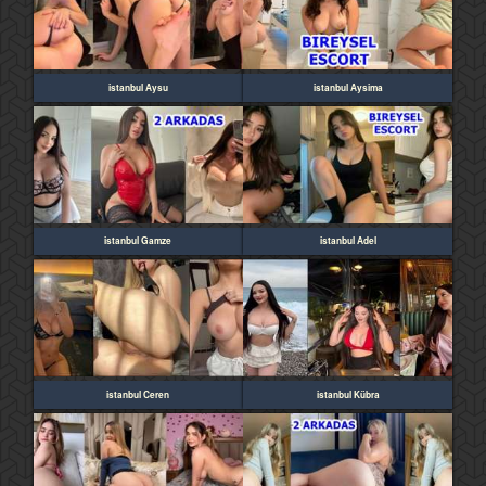
istanbul Aysu
istanbul Aysima
istanbul Gamze
istanbul Adel
istanbul Ceren
istanbul Kübra