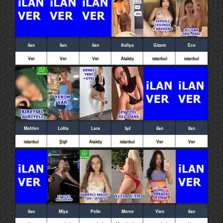
ilan
ilan
ilan
Sofiya
Gizem
Ece
Ver
Ver
Ver
Ataköy
istanbul
istanbul
Mahfen
Lolita
Lara
Işıl
ilan
ilan
istanbul
Şişli
Ataköy
istanbul
Ver
Ver
ilan
Miya
Pelin
Merve
Vien
ilan