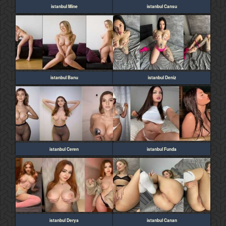
istanbul Mine
istanbul Cansu
istanbul Banu
istanbul Deniz
istanbul Ceren
istanbul Funda
istanbul Derya
istanbul Canan