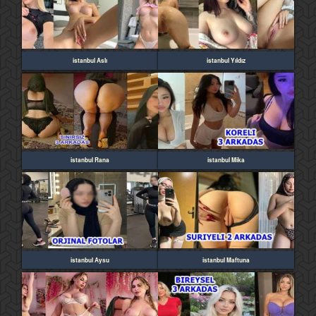
istanbul Aslı
istanbul Yıldız
istanbul Rana
istanbul Mika
istanbul Aysu
istanbul Maftuna