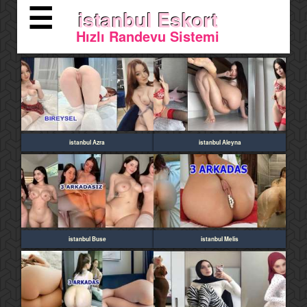
☰
istanbul Eskort
Hızlı Randevu Sistemi
istanbul Azra
istanbul Aleyna
istanbul Buse
istanbul Melis