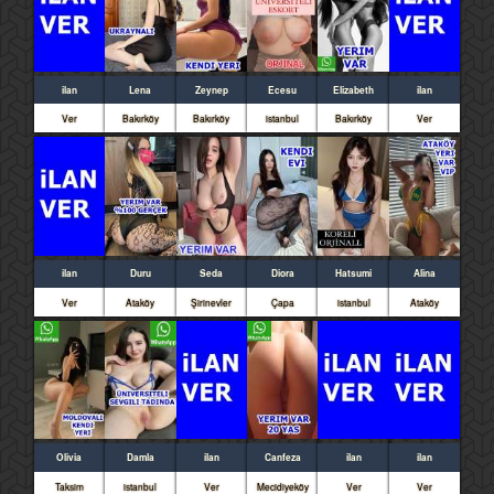
ilan
Lena
Zeynep
Ecesu
Elizabeth
ilan
Ver
Bakırköy
Bakırköy
istanbul
Bakırköy
Ver
ilan
Duru
Seda
Diora
Hatsumi
Alina
Ver
Ataköy
Şirinevler
Çapa
istanbul
Ataköy
Olivia
Damla
ilan
Canfeza
ilan
ilan
Taksim
istanbul
Ver
Mecidiyeköy
Ver
Ver