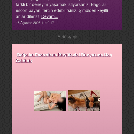
farklı bir deneyim yaşamak istiyorsanız, Bağcılar
escort bayanı tercih edebilirsiniz. Şimdiden keyifli
anlar dileriz!
Devam...
18 Ağustos 2025 11:10:17
👙
💝
🔥
🍓
Bağcılar Escortların Büyüleyici Dünyasına Hoş
Geldiniz