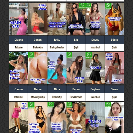
Diyana
Canan
Tutku
Eliz
Duygu
Büşra
Taksim
Bakırköy
Bahçelievler
Şişli
istanbul
Şişli
Gamze
Merve
Mitra
Beren
Reyhan
Ceren
istanbul
Mecidiyeköy
Bakırköy
Fındıkzade
istanbul
Şişli