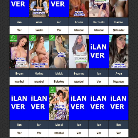
ilan
Anna
ilan
Ahsen
Satosaki
Gamze
Ver
Taksim
Ver
istanbul
istanbul
Şirinevler
Eyşan
Nadina
Melek
Suzanna
ilan
Ayça
istanbul
istanbul
Bakırköy
istanbul
Ver
Nişantaşı
ilan
ilan
Masal
ilan
ilan
ilan
Ver
Ver
istanbul
Ver
Ver
Ver