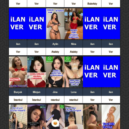
Ver
Ver
Ver
Ver
Bakırköy
Ver
ilan
ilan
Aylin
Nina
ilan
ilan
Ver
Ver
Ataköy
Ataköy
Ver
Ver
Burçak
Minjun
Jina
Lena
ilan
ilan
İstanbul
İstanbul
istanbul
istanbul
Ver
Ver