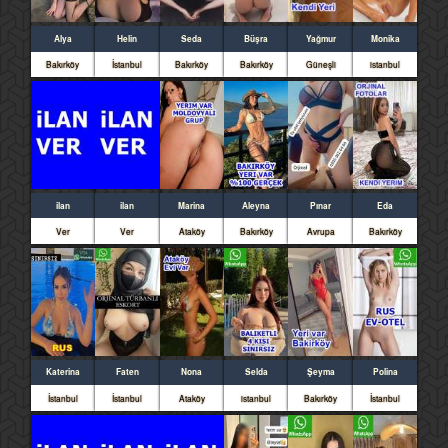
Alya
Helin
Seda
Büşra
Yağmur
Monika
Bakırköy
İstanbul
Bakırköy
Bakırköy
Güneşli
istanbul
ilan
ilan
Marina
Aleyna
Pınar
Eda
Ver
Ver
Ataköy
Bakırköy
Avrupa
Bakırköy
Katerina
Faten
Nona
Selda
Şeyma
Polina
İstanbul
İstanbul
Ataköy
istanbul
Bakırköy
İstanbul