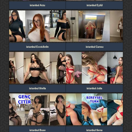
istanbul Arzu
istanbul Eylül
istanbul Ece&Selin
istanbul Cansu
istanbul Stella
istanbul Julia
istanbul Buse
istanbul Sena