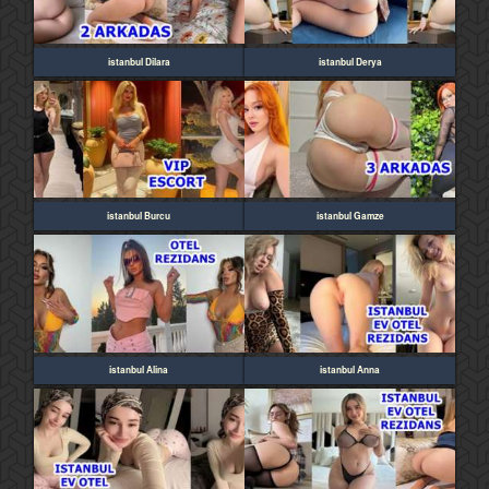
istanbul Dilara
istanbul Derya
istanbul Burcu
istanbul Gamze
istanbul Alina
istanbul Anna