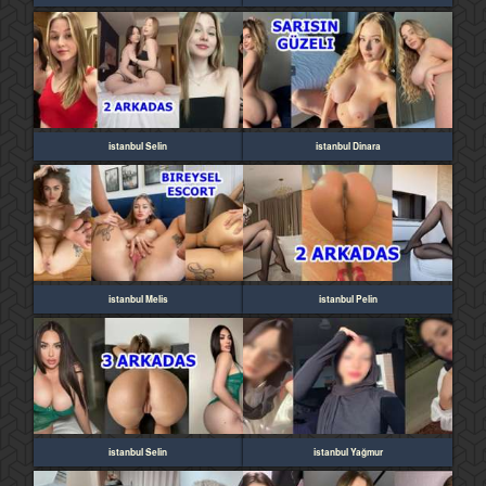
istanbul Selin
istanbul Dinara
istanbul Melis
istanbul Pelin
istanbul Selin
istanbul Yağmur