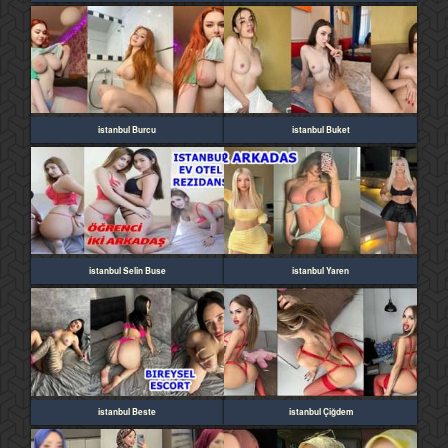
istanbul Burcu
istanbul Buket
istanbul Selin Buse
istanbul Yaren
istanbul Beste
istanbul Çiğdem