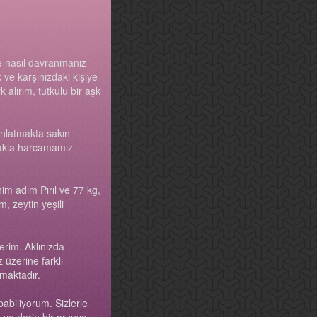
ve nasıl davranmanız
ve karşınızdaki kişiye
alırım, tutkulu bir aşk
 anlatmakta sakın
makla harcamamız
im adım Pırıl ve 77 kg,
 zeytin yeşili
erim. Aklınızda
 üzerine farklı
nmaktadır.
abiliyorum. Sizlerle