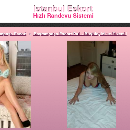
istanbul Eskort
Hızlı Randevu Sistemi
mpaşa Escort
»
Bayrampaşa Escort Pırıl - Büyüleyici ve Gizemli