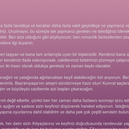
daha fazla tanıdıkça ve beraber daha fazla vakit geçirdikçe ne yapmanız 
iniz. Unutmayın, bu süreçte tek yapmanız gereken ne istediğinizi bilmek 
tir. Ben size olduğum gibi söylüyorum: ben romantik fantezilerden zevk 
vklere ilgi duyarım.
leri taşıyan ve bana tam anlamıyla uyan bir kişisinizdir. Kendinizi bana
 kendimizi ifade edemiyorsak, vakitlerimizi birbirimizi çözmeye çalış
gun iki insan olarak oldukça gereksiz ve zaman kaybı olacaktır.
ceğim ve yatağımda ağırlamaktan keyif alabileceğim biri arıyorum. Ben
nimle, Bayrampaşa'nın ateşini söndürmeye hazır olun! Kumral saçlarım,
iğim ve büyüleyici cazibemle sizi baştan çıkaracağım.
nırlı değil elbette, çünkü ben her zaman daha fazlasını sunmayı arzu ed
e açığım ve sadece sizin keyfinizi düşünerek hareket ediyorum. İsteğiniz
l yapma oyunlarına dahil olabilirim ve daha pek çok çeşitli servisim bulu
, her daim sizin ihtiyaçlarınız ve keyfiniz doğrultusunda randevular yap