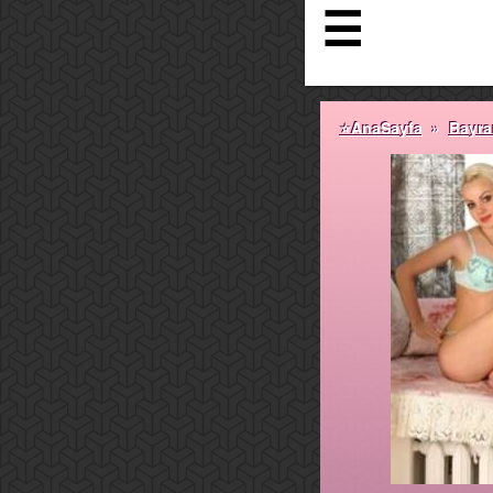
☰
⭐AnaSayfa
»
Bayra